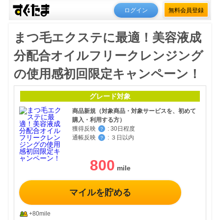
ログイン
無料会員登録
まつ毛エクステに最適！美容液成
分配合オイルフリークレンジング
の使用感初回限定キャンペーン！
グレード対象
商品新規（対象商品・対象サービスを、初めて
購入・利用する方）
獲得反映
:
30日程度
？
通帳反映
:
３日以内
？
800
マイルを貯める
+80mile