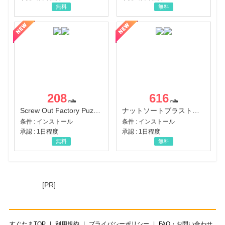
無料
無料
208
616
Screw Out Factory Puzzle 3D（経験値バーのマイルストーンを5にする（ユーザーレベル5に到達する））（Android）
ナットソートブラスト：カラーパズル（チャレンジ11完了）（Android）
条件 : インストール
条件 : インストール
承認 : 1日程度
承認 : 1日程度
無料
無料
[PR]
すぐたまTOP
利用規約
プライバシーポリシー
FAQ・お問い合わせ