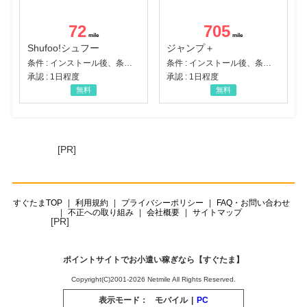
72
705
Shufoo!シュフー
ジャンプ＋
条件 : インストール後、条件達成
条件 : インストール後、条件達成
承認 : 1日程度
承認 : 1日程度
無料
無料
[PR]
すぐたまTOP
利用規約
プライバシーポリシー
FAQ・お問い合わせ
不正への取り組み
会社概要
サイトマップ
[PR]
ポイントサイトでお小遣い稼ぎなら【すぐたま】
Copyright(C)2001-2026 Netmile All Rights Reserved.
表示モード：
モバイル
|
PC