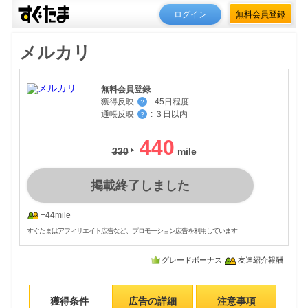
ログイン
無料会員登録
メルカリ
無料会員登録
獲得反映
:
45日程度
？
通帳反映
:
３日以内
？
440
330
掲載終了しました
+44mile
すぐたまはアフィリエイト広告など、プロモーション広告を利用しています
グレードボーナス
友達紹介報酬
獲得条件
広告の詳細
注意事項