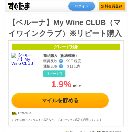
ログイン
無料会員登録
【ベルーナ】My Wine CLUB（マ
イワインクラブ）※リピート購入
グレード対象
商品購入（配送確認）
獲得反映
:
90日程度
？
通帳反映
:
３日以内
？
リピート可
1.9
%
マイルを貯める
+5%mile
すぐたまはアフィリエイト広告など、プロモーション広告を利用しています