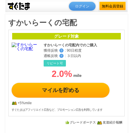
ログイン
無料会員登録
すかいらーくの宅配
グレード対象
すかいらーくの宅配内でのご購入
獲得反映
:
90日程度
？
通帳反映
:
３日以内
？
リピート可
2.0
%
マイルを貯める
+5%mile
すぐたまはアフィリエイト広告など、プロモーション広告を利用しています
グレードボーナス
友達紹介報酬