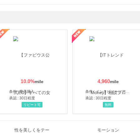
ミングウォーター【販売代理店】
10.0
%
4,960
条件 : 商品購入
条件 : インタビューヒアリング完了
承認 : 30日程度
承認 : 30日程度
リピート可
無料