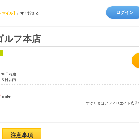
ログイン
トマイル】
がすぐ貯まる！
ゴルフ本店
象
90日程度
３日以内
%
すぐたまはアフィリエイト広告
注意事項