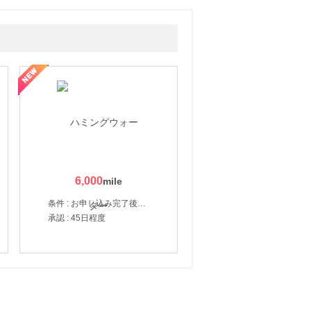
6,000
条件 : お申し込み完了後、決済登録完了と1ヶ月以内のサーバー初回設置。
承認 : 45日程度