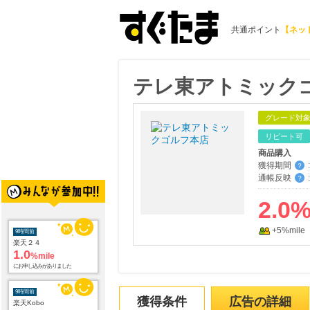
共通ポイント
【ネッ
テレ東アトミック
グレード対
リピート可
商品購入
獲得期間
:
？
通帳反映
:
？
2.0
+5%mile
9時間前
楽天２４
1.0
%mile
にお申し込みがありました
9時間前
獲得条件
広告の詳細
楽天Kobo