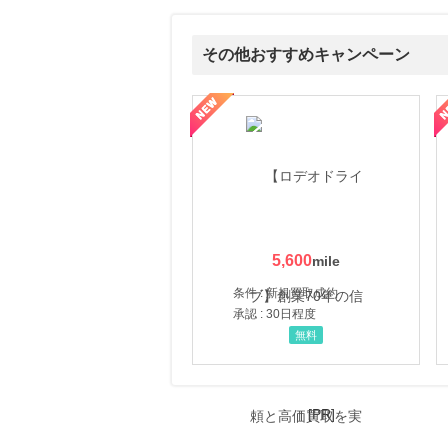
にお申し込みがありました
15時間前
その他おすすめキャンペーン
レコチョク 日本最大級の音楽配信サイト
2.0
%mile
にお申し込みがありました
属の無料査定
を美しくをテーマにした商品で女性の美を応援しています
【ITトレンドMoney】相談プロモーション
ハ
15時間前
セブンネットショッピング(セブン-イレブン受取なら送料無料)
2.0
%mile
にお申し込みがありました
3時間前
【三井住友カード ゴールド（NL）】家族追加プロモーション
21,750
mile
5,600
にお申し込みがありました
条件 : 新規買取成約
承認 : 30日程度
無料
[PR]