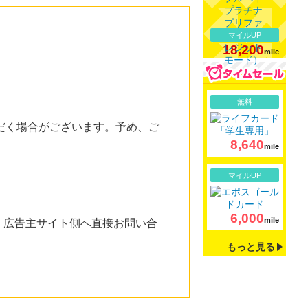
マイルUP
18,200
mile
詳細
無料
だく場合がございます。予め、ご
8,640
mile
詳細
マイルUP
6,000
mile
。広告主サイト側へ直接お問い合
もっと見る