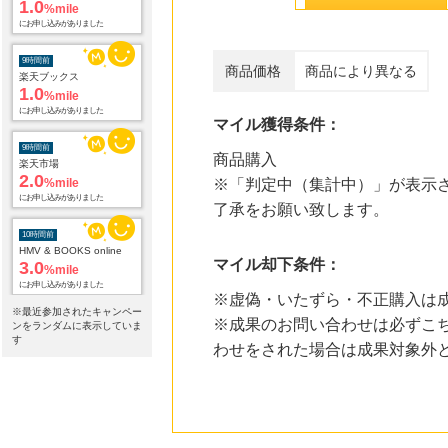
1.0
%mile
にお申し込みがありました
9時間前
商品価格
商品により異なる
楽天ブックス
1.0
%mile
にお申し込みがありました
マイル獲得条件：
9時間前
商品購入
楽天市場
2.0
%mile
※「判定中（集計中）」が表示さ
にお申し込みがありました
了承をお願い致します。
10時間前
HMV & BOOKS online
マイル却下条件：
3.0
%mile
にお申し込みがありました
※虚偽・いたずら・不正購入は
※最近参加されたキャンペー
※成果のお問い合わせは必ずこ
15時間前
ンをランダムに表示していま
Yahoo!ショッピング
す
わせをされた場合は成果対象外
2.0
%mile
にお申し込みがありました
15時間前
Qoo10
3.0
%mile