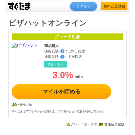
ログイン
無料会員登録
ピザハットオンライン
グレード対象
商品購入
獲得反映
:
125日程度
？
通帳反映
:
３日以内
？
リピート可
3.0
%
マイルを貯める
+5%mile
すぐたまはアフィリエイト広告など、プロモーション広告を利用しています
グレードボーナス
友達紹介報酬