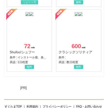
リピート可
無料
72
600
Shufoo!シュフー
クラシックソリティア
条件 : インストール後、条件達成
条件 :
承認 : 1日程度
承認 : 数日程度
無料
無料
[PR]
すぐたまTOP
利用規約
プライバシーポリシー
FAQ・お問い合わせ