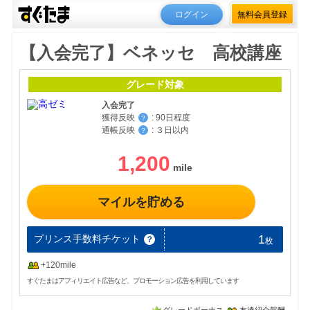
ログイン
無料会員登録
【入会完了】ベネッセ 高校講座
グレード対象
入会完了
獲得反映
:
90日程度
？
通帳反映
:
３日以内
？
1,200
マイルを貯める
1
プリンス手数料チケット
？
枚
+120mile
すぐたまはアフィリエイト広告など、プロモーション広告を利用しています