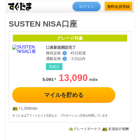
ログイン
無料会員登録
SUSTEN NISA口座
グレード対象
口座新規開設完了
獲得反映
:
45日程度
？
通帳反映
:
３日以内
？
高還元
13,090
5,091
マイルを貯める
+1,309mile
すぐたまはアフィリエイト広告など、プロモーション広告を利用しています
グレードボーナス
友達紹介報酬