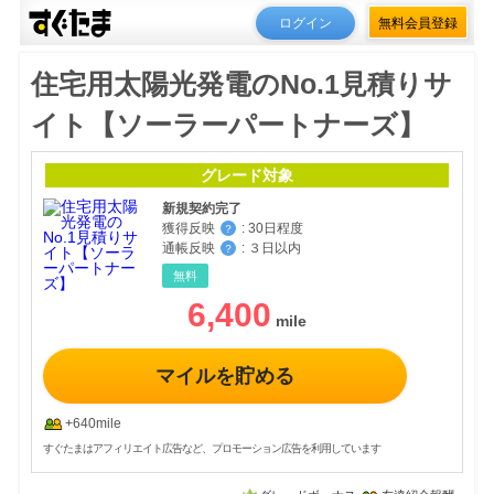
ログイン
無料会員登録
住宅用太陽光発電のNo.1見積りサ
イト【ソーラーパートナーズ】
グレード対象
新規契約完了
獲得反映
:
30日程度
？
通帳反映
:
３日以内
？
無料
6,400
マイルを貯める
+640mile
すぐたまはアフィリエイト広告など、プロモーション広告を利用しています