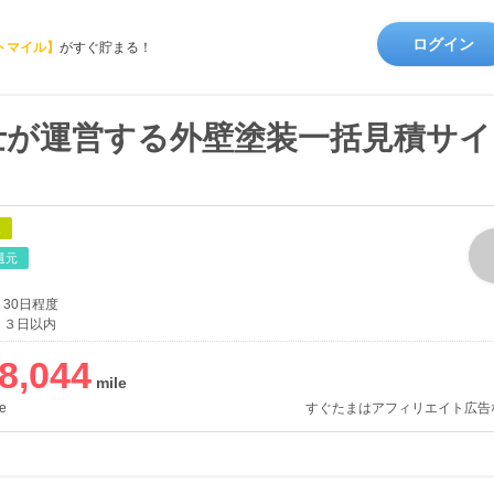
ログイン
トマイル】
がすぐ貯まる！
士が運営する外壁塗装一括見積サイ
象
還元
30日程度
３日以内
8,044
e
すぐたまはアフィリエイト広告