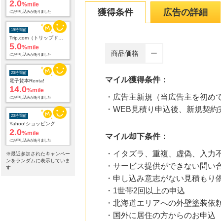
2.0
%mile
獲得条件
広告の詳細
にお申し込みがありました
19時間前
Trip.com（トリップドットコム）ホテル
5.0
%mile
商品価格
ー
にお申し込みがありました
20時間前
マイル獲得条件：
電子貸本Renta!
14.0
%mile
・広告主新規（当広告主を初め
にお申し込みがありました
・WEB見積り申込後、新規契約
20時間前
Yahoo!ショッピング
2.0
%mile
マイル却下条件：
にお申し込みがありました
・イタズラ、重複、虚偽、入力
※最近参加されたキャンペー
20時間前
ンをランダムに表示していま
・サービス提供ができない問い
じゃらんnet
す
1.0
%mile
・申し込み意志がない見積もり
にお申し込みがありました
・1世帯2回以上の申込
・北海道エリアへの外壁塗装依
20時間前
Qoo10
・国外に居住の方からのお申込
3.0
%mile