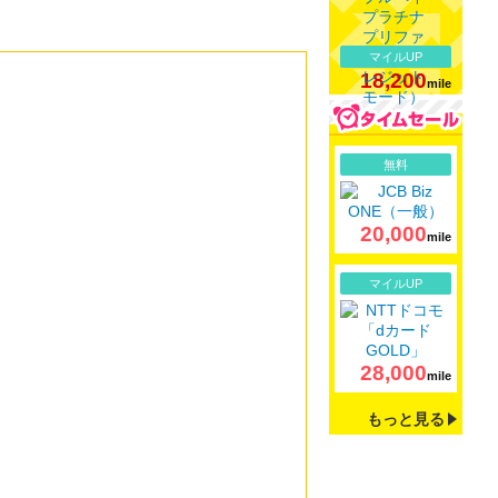
マイルUP
18,200
mile
詳細
無料
20,000
mile
詳細
マイルUP
28,000
mile
もっと見る