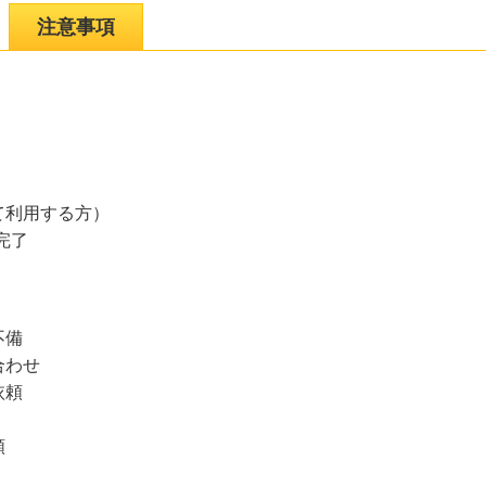
注意事項
て利用する方）
完了
不備
合わせ
依頼
頼