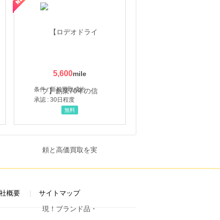
5,600
条件 : 新規買取成約
承認 : 30日程度
無料
社概要
サイトマップ