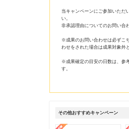
にお申し込みがありました
当キャンペーンにご参加いただ
20時間前
い。
ホットペッパーグルメ
100
mile
非承認理由についてのお問い合
にお申し込みがありました
22時間前
※成果のお問い合わせは必ずこ
ブックオフオンライン販売
わせをされた場合は成果対象外
3.0
%mile
にお申し込みがありました
※成果確定の目安の日数は、参
7時間前
す。
ベルーナ
2.0
%mile
にお申し込みがありました
その他おすすめキャンペーン
ni】妊活期のための葉酸サプリ
【LOJEL公式サイト】スーツケース・バッグ
【ロデオドライブ】創業70