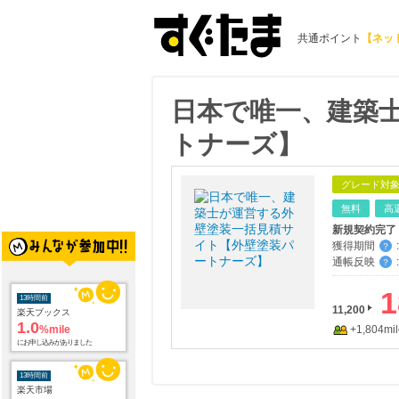
共通ポイント
【ネッ
日本で唯一、建築
トナーズ】
グレード対
無料
高
新規契約完了
獲得期間
:
？
通帳反映
:
？
1
13時間前
11,200
楽天ブックス
1.0
%mile
+1,804mil
にお申し込みがありました
13時間前
楽天市場