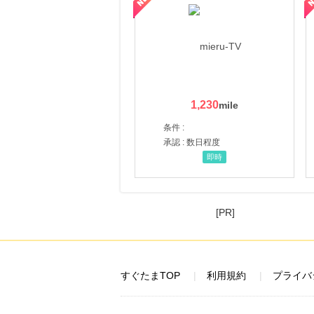
1,230
条件 :
承認 : 数日程度
即時
[PR]
すぐたまTOP
利用規約
プライバ