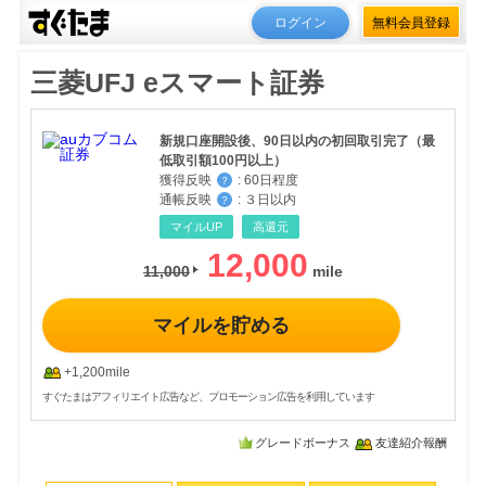
ログイン
無料会員登録
三菱UFJ eスマート証券
新規口座開設後、90日以内の初回取引完了（最
低取引額100円以上）
獲得反映
:
60日程度
？
通帳反映
:
３日以内
？
マイルUP
高還元
12,000
11,000
マイルを貯める
+1,200mile
すぐたまはアフィリエイト広告など、プロモーション広告を利用しています
グレードボーナス
友達紹介報酬