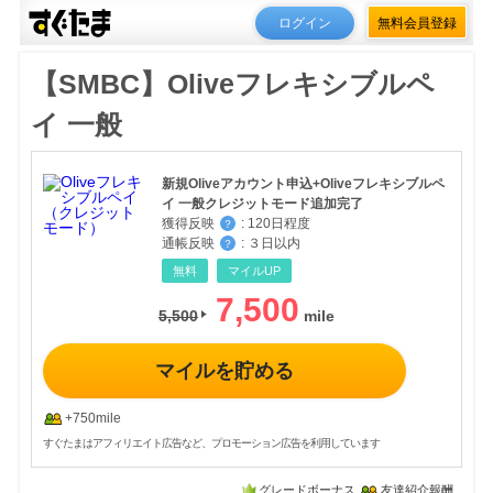
ログイン
無料会員登録
【SMBC】Oliveフレキシブルペ
イ 一般
新規Oliveアカウント申込+Oliveフレキシブルペ
イ 一般クレジットモード追加完了
獲得反映
:
120日程度
？
通帳反映
:
３日以内
？
無料
マイルUP
7,500
5,500
マイルを貯める
+750mile
すぐたまはアフィリエイト広告など、プロモーション広告を利用しています
グレードボーナス
友達紹介報酬