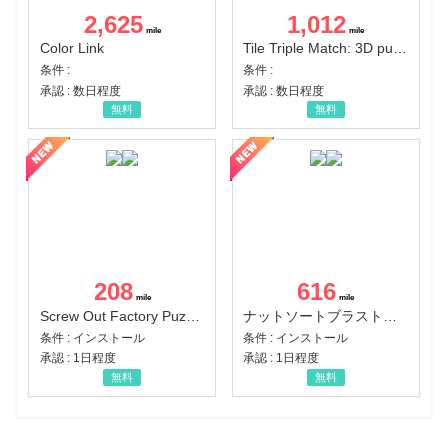
2,625
1,012
Color Link
Tile Triple Match: 3D puzzle
条件 :
条件 :
承認 : 数日程度
承認 : 数日程度
無料
無料
208
616
Screw Out Factory Puzzle 3D（経験値バーのマイルストーンを5にする（ユーザーレベル5に到達する））（Android）
ナットソートブラスト：カラーパズル（チャレンジ11完了）（Android）
条件 : インストール
条件 : インストール
承認 : 1日程度
承認 : 1日程度
無料
無料