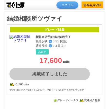
ログイン
無料会員登録
結婚相談所ツヴァイ
グレード対象
新規来店予約後の契約完了
獲得反映
:
60日程度
？
通帳反映
:
３日以内
？
高還元
17,600
掲載終了しました
+1,760mile
すぐたまはアフィリエイト広告など、プロモーション広告を利用しています
グレードボーナス
友達紹介報酬