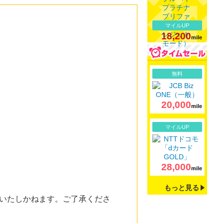
マイルUP
18,200
mile
詳細
無料
20,000
mile
詳細
マイルUP
28,000
mile
もっと見る
いたしかねます。ご了承くださ