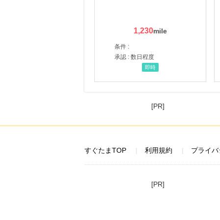
1,230
条件 :
承認 : 数日程度
即時
[PR]
すぐたまTOP
利用規約
プライバ
[PR]