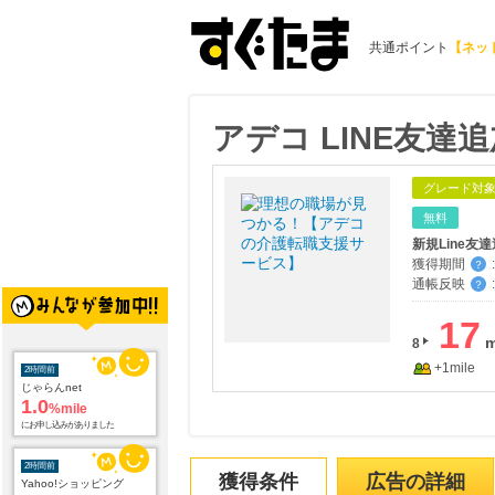
共通ポイント
【ネッ
アデコ LINE友
グレード対
無料
新規Line友
獲得期間
:
？
通帳反映
:
？
17
8
+1mile
2時間前
じゃらんnet
1.0
%mile
にお申し込みがありました
2時間前
獲得条件
広告の詳細
Yahoo!ショッピング