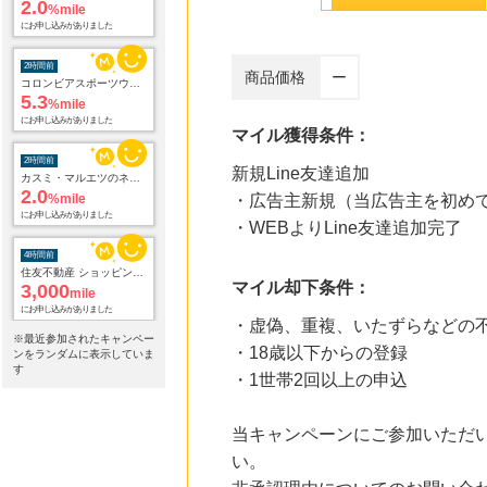
2.0
%mile
にお申し込みがありました
2時間前
商品価格
ー
コロンビアスポーツウェア 公式サイト
5.3
%mile
にお申し込みがありました
マイル獲得条件：
2時間前
新規Line友達追加
カスミ・マルエツのネットスーパー オンラインデリバリー
2.0
%mile
・広告主新規（当広告主を初め
にお申し込みがありました
・WEBよりLine友達追加完了
4時間前
住友不動産 ショッピングシティイオンカード（発行）
マイル却下条件：
3,000
mile
にお申し込みがありました
・虚偽、重複、いたずらなどの
※最近参加されたキャンペー
・18歳以下からの登録
5時間前
ンをランダムに表示していま
ブックオフオンライン販売
す
・1世帯2回以上の申込
3.0
%mile
にお申し込みがありました
当キャンペーンにご参加いただ
14時間前
い。
ベルーナ
2.0
%mile