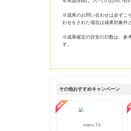
非承認理由についてのお問い合
にお申し込みがありました
20時間前
※成果のお問い合わせは必ずこ
楽天ブックス
わせをされた場合は成果対象外
1.0
%mile
にお申し込みがありました
※成果確定の目安の日数は、参
20時間前
す。
楽天市場
2.0
%mile
にお申し込みがありました
2時間前
Qoo10
3.0
%mile
にお申し込みがありました
その他おすすめキャンペーン
ni】妊活期のための葉酸サプリ
【LOJEL公式サイト】スーツケース・バッグ
【ロデオドライブ】創業70