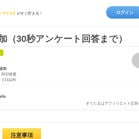
ログイン
トマイル】
がすぐ貯まる！
達追加（30秒アンケート回答まで）
象
達追加
30日程度
３日以内
すぐたまはアフィリエイト広告
注意事項