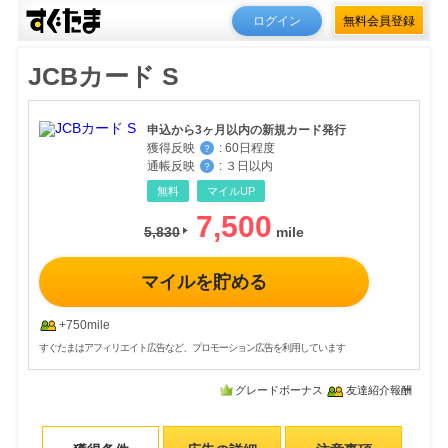
ログイン
無料会員登録
JCBカード S
申込から3ヶ月以内の新規カード発行
獲得反映
:
60日程度
？
通帳反映
:
３日以内
？
無料
マイルUP
7,500
5,830
マイルを貯める
+750mile
すぐたまはアフィリエイト広告など、プロモーション広告を利用しています
グレードボーナス
友達紹介報酬