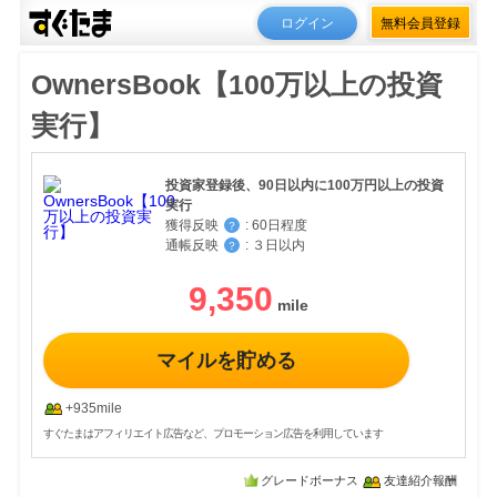
ログイン
無料会員登録
OwnersBook【100万以上の投資
実行】
投資家登録後、90日以内に100万円以上の投資
実行
獲得反映
:
60日程度
？
通帳反映
:
３日以内
？
9,350
マイルを貯める
+935mile
すぐたまはアフィリエイト広告など、プロモーション広告を利用しています
グレードボーナス
友達紹介報酬