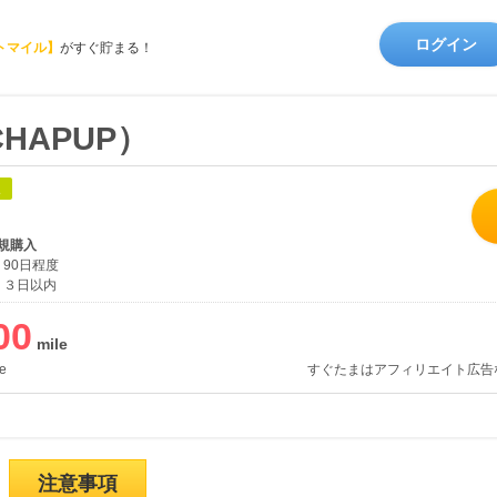
ログイン
トマイル】
がすぐ貯まる！
HAPUP）
象
規購入
90日程度
３日以内
00
e
すぐたまはアフィリエイト広告
注意事項