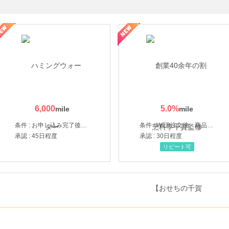
なし参道本店
SBI新生銀行「口座開設」
6,000
5.0
%
条件 : お申し込み完了後、決済登録完了と1ヶ月以内のサーバー初回設置。
条件 : WEB注文後、商品受け取り+入金確認時点
承認 : 45日程度
承認 : 30日程度
リピート可