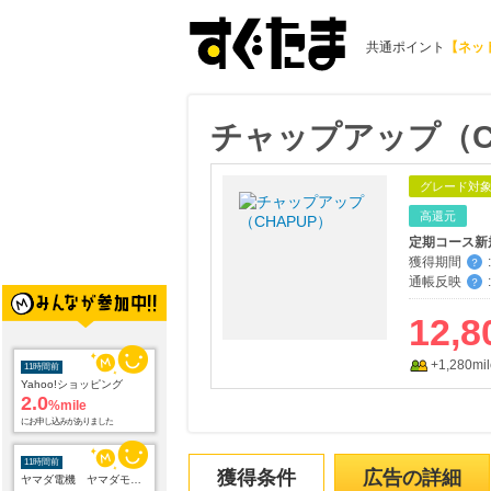
共通ポイント
【ネッ
チャップアップ（C
グレード対
高還元
定期コース新
獲得期間
:
？
通帳反映
:
？
12,8
+1,280mil
11時間前
Yahoo!ショッピング
2.0
%mile
にお申し込みがありました
11時間前
獲得条件
広告の詳細
ヤマダ電機 ヤマダモール