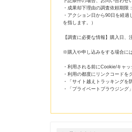
下記条件の場合、お問い合わせ
にお申し込みがありました
・成果却下理由の調査依頼期限：
11時間前
・アクション日から90日を経
電子貸本Renta!
を指します。）
14.0
%mile
にお申し込みがありました
【調査に必要な情報】購入日、
11時間前
国内最大級の総合電子書籍ストア ブックライブ
3.0
%mile
※購入や申し込みをする場合に
にお申し込みがありました
11時間前
・利用される前にCookie/キ
レコチョク 日本最大級の音楽配信サイト
・利用の都度にリンクコードを
2.0
%mile
にお申し込みがありました
・「サイト越えトラッキングを防ぐ
・「プライベートブラウジング」