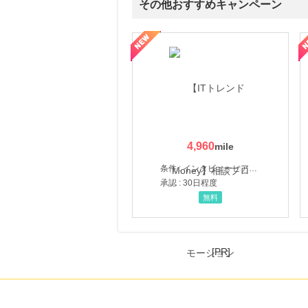
その他おすすめキャンペーン
ウォーター【販売代理店】
創業40余年の割烹料亭千賀監修【おせちの千賀屋】おもて
4,960
条件 : インタビューヒアリング完了
承認 : 30日程度
無料
[PR]