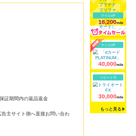
マイルUP
18,200
mile
詳細
マイルUP
40,000
mile
詳細
リピート可
30,000
mile
保証期間内の返品返金
もっと見る
広告主サイト側へ直接お問い合わ