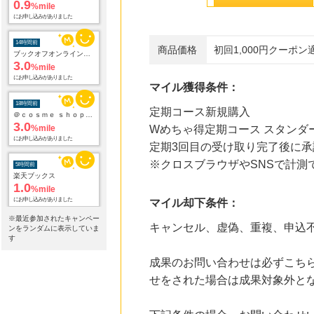
0.9
%mile
にお申し込みがありました
14時間前
商品価格
初回1,000円クーポン
ブックオフオンライン販売
3.0
%mile
にお申し込みがありました
マイル獲得条件：
18時間前
定期コース新規購入
＠ｃｏｓｍｅ ｓｈｏｐｐｉｎｇ
3.0
%mile
Wめちゃ得定期コース スタンダ
にお申し込みがありました
定期3回目の受け取り完了後に承
※クロスブラウザやSNSで計測
5時間前
楽天ブックス
1.0
%mile
にお申し込みがありました
マイル却下条件：
※最近参加されたキャンペー
キャンセル、虚偽、重複、申込
5時間前
ンをランダムに表示していま
楽天市場
す
2.0
%mile
成果のお問い合わせは必ずこち
にお申し込みがありました
せをされた場合は成果対象外と
9時間前
ファンケルオンライン
15.0
%mile