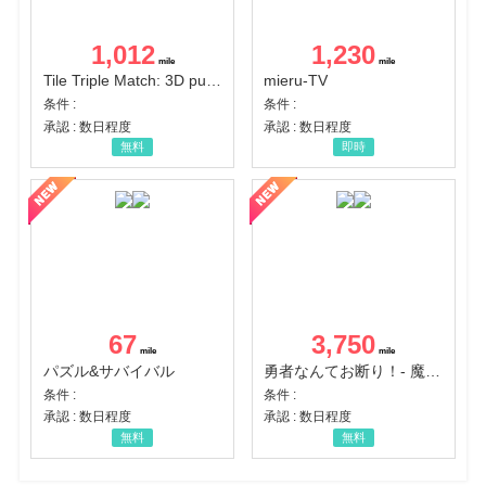
1,012
1,230
Tile Triple Match: 3D puzzle
mieru-TV
条件 :
条件 :
承認 : 数日程度
承認 : 数日程度
無料
即時
67
3,750
パズル&サバイバル
勇者なんてお断り！- 魔王の力で異世界征服
条件 :
条件 :
承認 : 数日程度
承認 : 数日程度
無料
無料