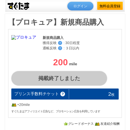
ログイン
無料会員登録
【プロキュア】新規商品購入
新規商品購入
獲得反映
:
30日程度
？
通帳反映
:
３日以内
？
200
掲載終了しました
2
プリンス手数料チケット
？
枚
+20mile
すぐたまはアフィリエイト広告など、プロモーション広告を利用しています
グレードボーナス
友達紹介報酬