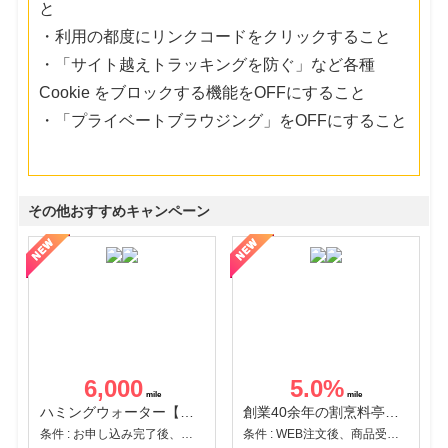
と
・利用の都度にリンクコードをクリックすること
・「サイト越えトラッキングを防ぐ」など各種
Cookie をブロックする機能をOFFにすること
・「プライベートブラウジング」をOFFにすること
その他おすすめキャンペーン
6,000
5.0
%
ハミングウォーター【販売代理店】
創業40余年の割烹料亭千賀監修【おせちの千賀屋】おもてなし参道本店
条件 : お申し込み完了後、決済登録完了と1ヶ月以内のサーバー初回設置。
条件 : WEB注文後、商品受け取り+入金確認時点