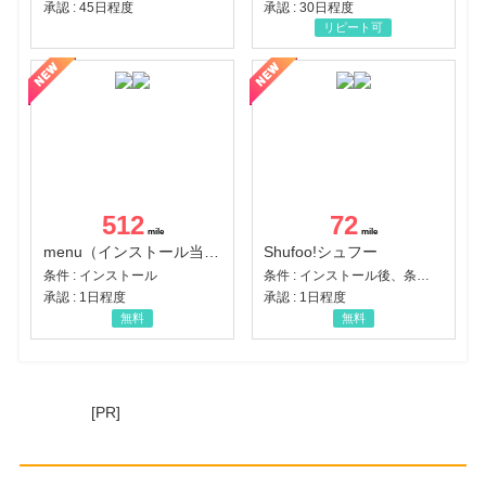
承認 : 45日程度
承認 : 30日程度
リピート可
512
72
menu（インストール当日に指定のクーポンコード経由で1,500円（税込）以上の初回注文完了）（Android）
Shufoo!シュフー
条件 : インストール
条件 : インストール後、条件達成
承認 : 1日程度
承認 : 1日程度
無料
無料
[PR]