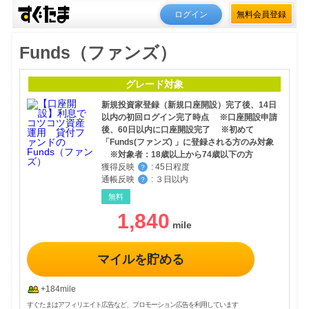
ログイン
無料会員登録
Funds（ファンズ）
グレード対象
新規投資家登録（新規口座開設）完了後、14日
以内の初回ログイン完了時点 ※口座開設申請
後、60日以内に口座開設完了 ※初めて
「Funds(ファンズ) 」に登録される方のみ対象
※対象者：18歳以上から74歳以下の方
獲得反映
:
45日程度
？
通帳反映
:
３日以内
？
無料
1,840
マイルを貯める
+184mile
すぐたまはアフィリエイト広告など、プロモーション広告を利用しています