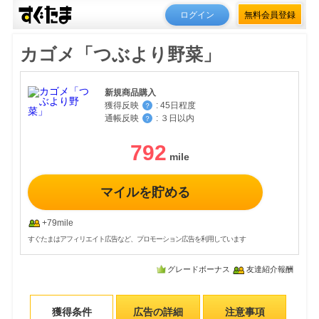
ログイン
無料会員登録
カゴメ「つぶより野菜」
新規商品購入
獲得反映
:
45日程度
？
通帳反映
:
３日以内
？
792
マイルを貯める
+79mile
すぐたまはアフィリエイト広告など、プロモーション広告を利用しています
グレードボーナス
友達紹介報酬
獲得条件
広告の詳細
注意事項