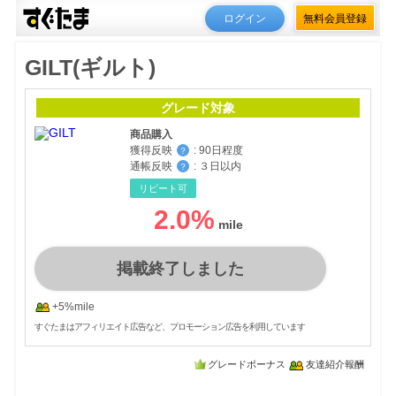
ログイン
無料会員登録
GILT(ギルト)
グレード対象
商品購入
獲得反映
:
90日程度
？
通帳反映
:
３日以内
？
リピート可
2.0
%
掲載終了しました
+5%mile
すぐたまはアフィリエイト広告など、プロモーション広告を利用しています
グレードボーナス
友達紹介報酬