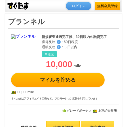
ログイン
無料会員登録
プランネル
新規審査通過完了後、30日以内の融資完了
獲得反映
:
60日程度
？
通帳反映
:
３日以内
？
高還元
10,000
マイルを貯める
+1,000mile
すぐたまはアフィリエイト広告など、プロモーション広告を利用しています
グレードボーナス
友達紹介報酬