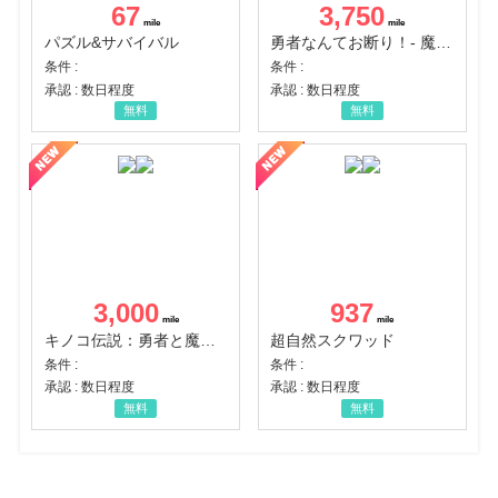
67
3,750
パズル&サバイバル
勇者なんてお断り！- 魔王の力で異世界征服
条件 :
条件 :
承認 : 数日程度
承認 : 数日程度
無料
無料
3,000
937
キノコ伝説：勇者と魔法のランプ
超自然スクワッド
条件 :
条件 :
承認 : 数日程度
承認 : 数日程度
無料
無料