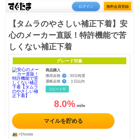
ログイン
無料会員登録
【タムラのやさしい補正下着】安
心のメーカー直販！特許機能で苦
しくない補正下着
グレード対象
商品購入
獲得反映
:
30日程度
？
通帳反映
:
３日以内
？
リピート可
8.0
%
マイルを貯める
+5%mile