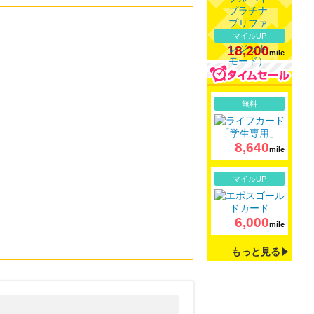
マイルUP
18,200
mile
詳細
無料
8,640
mile
詳細
マイルUP
6,000
mile
もっと見る