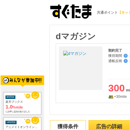
共通ポイント
【ネッ
dマガジン
契約完了
獲得期間
:
？
通帳反映
:
？
300
+30mile
8時間前
楽天ブックス
1.0
%mile
にお申し込みがありました
14時間前
獲得条件
広告の詳細
アニメイトオンラインショップ