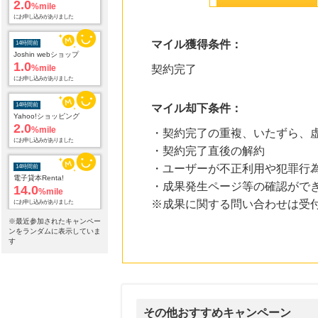
2.0
%mile
にお申し込みがありました
マイル獲得条件：
14時間前
Joshin webショップ
1.0
%mile
契約完了
にお申し込みがありました
14時間前
マイル却下条件：
Yahoo!ショッピング
2.0
%mile
・契約完了の重複、いたずら、
にお申し込みがありました
・契約完了直後の解約
・ユーザーが不正利用や犯罪行
14時間前
電子貸本Renta!
・成果発生ページ等の確認がで
14.0
%mile
※成果に関する問い合わせは受
にお申し込みがありました
※最近参加されたキャンペー
14時間前
ンをランダムに表示していま
OZmall（オズモール） ヘアサロン
す
240
mile
にお申し込みがありました
17時間前
ブックオフオンライン販売
3.0
その他おすすめキャンペーン
%mile