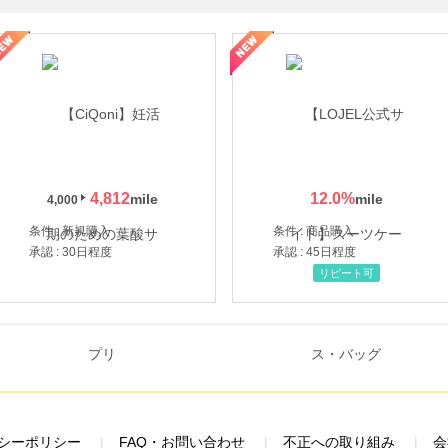
年の信頼と高価買取を実現！ブランド品・貴金属の無料査定
4,812
12.0
%
4,000
条件 : 新規購入
条件 : 商品購入
承認 : 30日程度
承認 : 45日程度
リピート可
シーポリシー
FAQ・お問い合わせ
不正への取り組み
会