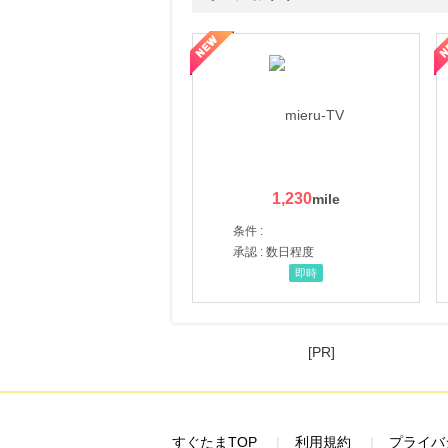
にお申し込みがありました
ni】妊活期のための葉酸サプリ
【LOJEL公式サイト】スーツケース・バッグ
【ロデオドライブ】創業70
24時間前
ソースネクスト
5.0
%mile
にお申し込みがありました
24時間前
e87.com(千趣会イイハナ)
3.0
%mile
にお申し込みがありました
1,230
8時間前
条件 :
楽天市場
2.0
承認 : 数日程度
%mile
にお申し込みがありました
即時
[PR]
すぐたまTOP
利用規約
プライバ