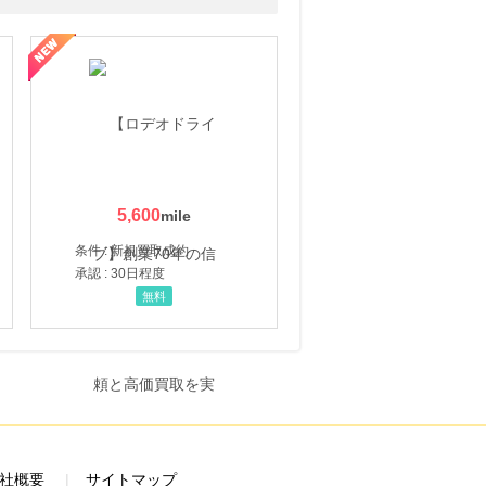
5,600
条件 : 新規買取成約
承認 : 30日程度
無料
社概要
サイトマップ