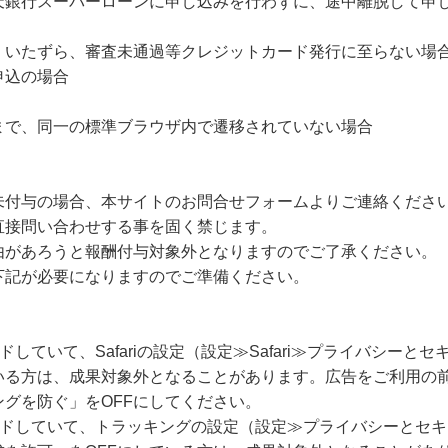
天銀行スーパーローンに申し込みを行わずに、途中離脱して申
、いたずら、審査未通過等クレジットカード発行に至らない場
申込の場合
まで、同一の標準ブラウザ内で遷移されていない場合
未付与の場合、本サイトのお問合せフォームよりご連絡くださ
直接問い合わせする事を固く禁じます。
由があろうと報酬付与対象外となりますのでご了承ください。
下記が必要になりますのでご準備ください。
ードしていて、Safariの設定（設定≫Safari≫プライバシー
いる方は、成果対象外となることがあります。広告をご利用の
グを防ぐ」をOFFにしてください。
グレードしていて、トラッキングの設定（設定≫プライバシーとセ