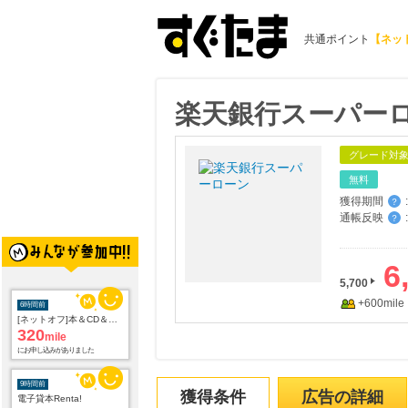
共通ポイント
【ネッ
楽天銀行スーパー
グレード対
無料
獲得期間
:
？
通帳反映
:
？
6
5,700
+600mile
6時間前
[ネットオフ]本＆CD＆DVD買取プロモーション
320
mile
にお申し込みがありました
9時間前
獲得条件
広告の詳細
電子貸本Renta!