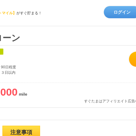
ログイン
トマイル】
がすぐ貯まる！
ローン
象
90日程度
３日以内
,000
すぐたまはアフィリエイト広告
注意事項