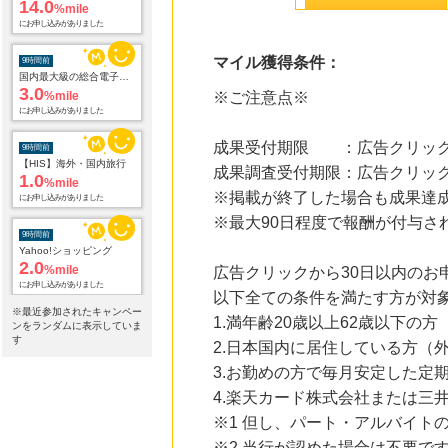
14.0
%mile
にお申し込みがありました
マイル獲得条件：
9時間前
国内最大級の総合電子書籍ストア ブックライブ
3.0
%mile
※ご注意点※
にお申し込みがありました
成果受付期限 ：広告クリック
9時間前
【HIS】海外・国内旅行
成果調査受付期限：広告クリック
1.0
%mile
※掲載が終了した場合も成果達
にお申し込みがありました
※最大90日程度で報酬が付与さ
9時間前
Yahoo!ショッピング
2.0
%mile
広告クリックから30日以内の
にお申し込みがありました
以下全ての条件を満たす方が対
※最近参加されたキャンペー
1.満年齢20歳以上62歳以下の方
9時間前
ンをランダムに表示していま
レコチョク 日本最大級の音楽配信サイト
す
2.日本国内に居住している方（
2.0
%mile
3.お勤めの方で毎月安定した定
にお申し込みがありました
4.楽天カード株式会社または三
15時間前
※1 但し、パート・アルバイト
Kojima.net（コジマネット）
2.0
%mile
※2 当行が認めた場合は不要で