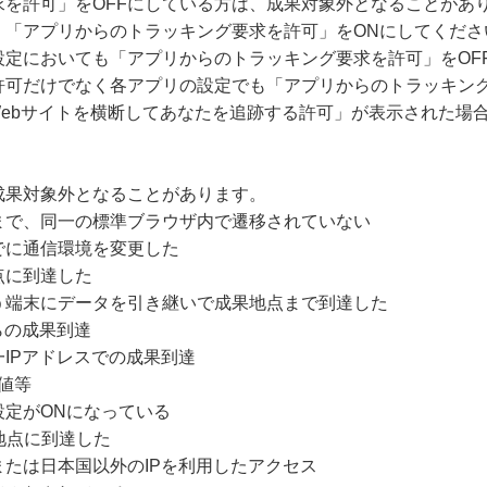
求を許可」をOFFにしている方は、成果対象外となることがあ
、「アプリからのトラッキング要求を許可」をONにしてくださ
設定においても「アプリからのトラッキング要求を許可」をOF
許可だけでなく各アプリの設定でも「アプリからのトラッキング
Webサイトを横断してあなたを追跡する許可」が表示された場
成果対象外となることがあります。
まで、同一の標準ブラウザ内で遷移されていない
でに通信環境を変更した
点に到達した
う端末にデータを引き継いで成果地点まで到達した
らの成果到達
IPアドレスでの成果到達
値等
設定がONになっている
地点に到達した
たは日本国以外のIPを利用したアクセス