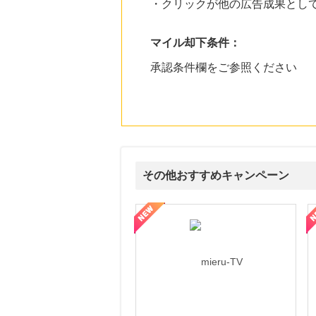
・クリックが他の広告成果とし
マイル却下条件：
承認条件欄をご参照ください
その他おすすめキャンペーン
ni】妊活期のための葉酸サプリ
【LOJEL公式サイト】スーツケース・バッグ
【ロデオドライブ】創業70