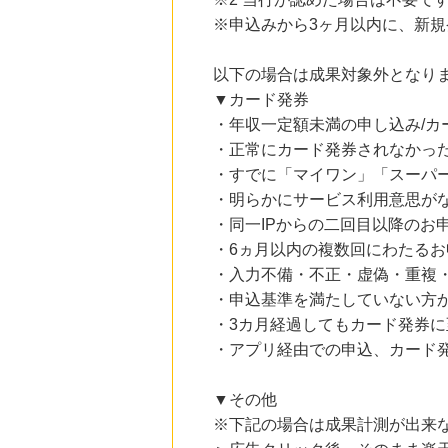
にお申し込みがありました
※申込みから3ヶ月以内に、新
16時間前
＠ｃｏｓｍｅ ｓｈｏｐｐｉｎｇ
以下の場合は成果対象外となり
3.0
%mile
▼カード発券
にお申し込みがありました
・年収一定額未満の申し込み/カ
3時間前
・正常にカード発券されなかっ
楽天市場
2.0
%mile
・すでに「マイワン」「スーパ
にお申し込みがありました
・明らかにサービス利用意思が
・同一IPからの二回目以降のお
4時間前
ベルーナ
・6ヵ月以内の複数回にわたるお
2.0
%mile
・入力不備・不正・虚偽・重複
にお申し込みがありました
・申込基準を満たしていない方
・3カ月経過してもカード発券
・アプリ経由での申込、カード
▼その他
※下記の場合は成果計測が出来