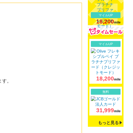
マイルUP
18,200
mile
詳細
マイルUP
18,200
mile
ます。
詳細
無料
31,999
mile
もっと見る