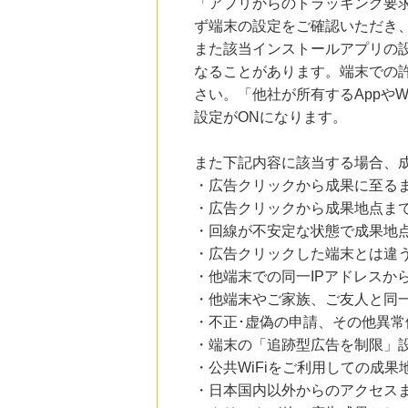
「アプリからのトラッキング要
ず端末の設定をご確認いただき
また該当インストールアプリの
なることがあります。端末での
さい。「他社が所有するAppや
設定がONになります。
また下記内容に該当する場合、
・広告クリックから成果に至る
・広告クリックから成果地点ま
・回線が不安定な状態で成果地
・広告クリックした端末とは違
・他端末での同一IPアドレスか
・他端末やご家族、ご友人と同一
・不正･虚偽の申請、その他異常
・端末の「追跡型広告を制限」
・公共WiFiをご利用しての成果
・日本国内以外からのアクセスま