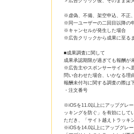
＞広告クリック後、そのまま楽
※虚偽、不備、架空申込、不正
※同一ユーザーの二回目以降の
※キャンセルが発生した場合
※広告クリックから成果に至る
■成果調査に関して
成果承認期限が過ぎても報酬が
※広告主やスポンサーサイトへ
問い合わせた場合、いかなる理
報酬未付与に関する調査の際は
・注文番号
※iOSを11.0以上にアップグレ
ッキングを防ぐ」を有効にして
ただき、「サイト越えトラッキン
※iOSを14.0以上にアップ