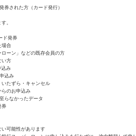
規発券された方（カード発行）
ます。
ード発券
た場合
ーローン」などの既存会員の方
ない方
申込み
申込み
・いたずら・キャンセル
からのお申込み
に至らなかったデータ
発券
ない可能性があります