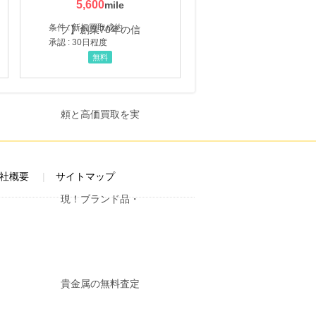
5,600
条件 : 新規買取成約
承認 : 30日程度
無料
社概要
サイトマップ