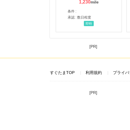
1,230
条件 :
承認 : 数日程度
即時
[PR]
すぐたまTOP
利用規約
プライバ
[PR]