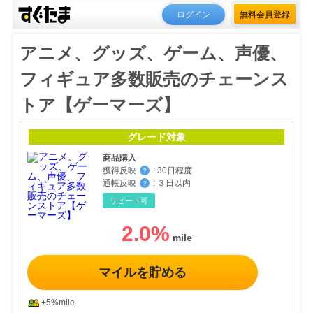
ログイン
無料会員登録
アニメ、グッズ、ゲーム、声優、
フィギュア多数販売のチェーンス
トア【ゲーマーズ】
グレード対象
商品購入
獲得反映
:
30日程度
？
通帳反映
:
３日以内
？
リピート可
2.0
%
マイルを貯める
+5%mile