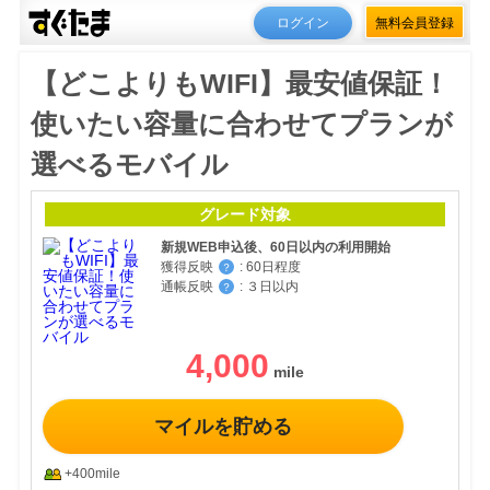
ログイン
無料会員登録
【どこよりもWIFI】最安値保証！
使いたい容量に合わせてプランが
選べるモバイル
グレード対象
新規WEB申込後、60日以内の利用開始
獲得反映
:
60日程度
？
通帳反映
:
３日以内
？
4,000
マイルを貯める
+400mile