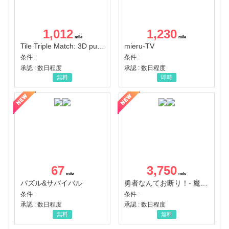
1,012
1,230
Tile Triple Match: 3D puzzle
mieru-TV
条件 :
条件 :
承認 : 数日程度
承認 : 数日程度
無料
即時
67
3,750
パズル&サバイバル
勇者なんてお断り！- 魔王の力で異世界征服
条件 :
条件 :
承認 : 数日程度
承認 : 数日程度
無料
無料