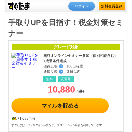
ログイン
無料会員登録
手取りUPを目指す！税金対策セミ
ナー
グレード対象
無料オンラインセミナー参加（個別相談含む）
+成果条件達成
獲得反映
:
180日程度
？
通帳反映
:
３日以内
？
無料
高還元
10,880
マイルを貯める
+1,088mile
すぐたまはアフィリエイト広告など、プロモーション広告を利用しています