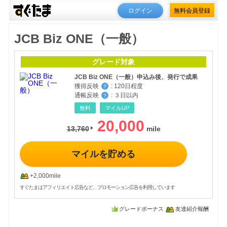
ログイン
無料会員登録
JCB Biz ONE（一般）
グレード対象
JCB Biz ONE（一般）申込み後、発行で成果
獲得反映
:
120日程度
？
通帳反映
:
３日以内
？
無料
マイルUP
20,000
13,760
マイルを貯める
+2,000mile
すぐたまはアフィリエイト広告など、プロモーション広告を利用しています
グレードボーナス
友達紹介報酬