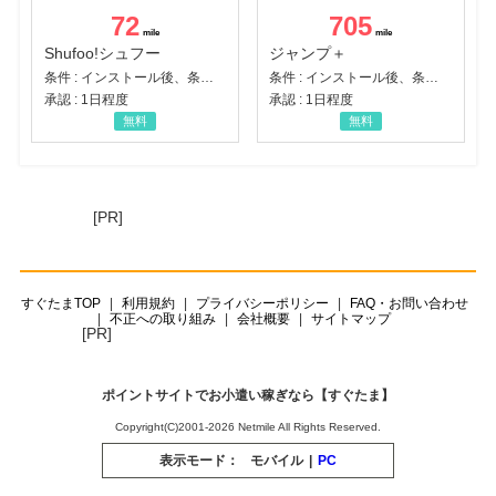
72
705
Shufoo!シュフー
ジャンプ＋
条件 : インストール後、条件達成
条件 : インストール後、条件達成
承認 : 1日程度
承認 : 1日程度
無料
無料
[PR]
すぐたまTOP
利用規約
プライバシーポリシー
FAQ・お問い合わせ
不正への取り組み
会社概要
サイトマップ
[PR]
ポイントサイトでお小遣い稼ぎなら【すぐたま】
Copyright(C)2001-2026 Netmile All Rights Reserved.
表示モード：
モバイル
|
PC