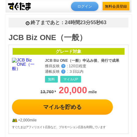
ログイン
無料会員登録
終了まであと：
24時間23分55秒46
JCB Biz ONE（一般）
グレード対象
JCB Biz ONE（一般）申込み後、発行で成果
獲得反映
:
120日程度
？
通帳反映
:
３日以内
？
無料
マイルUP
20,000
13,760
マイルを貯める
+2,000mile
すぐたまはアフィリエイト広告など、プロモーション広告を利用しています