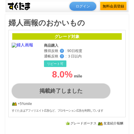
ログイン
無料会員登録
婦人画報のおかいもの
グレード対象
商品購入
獲得反映
:
90日程度
？
通帳反映
:
３日以内
？
リピート可
8.0
%
掲載終了しました
+5%mile
すぐたまはアフィリエイト広告など、プロモーション広告を利用しています
グレードボーナス
友達紹介報酬