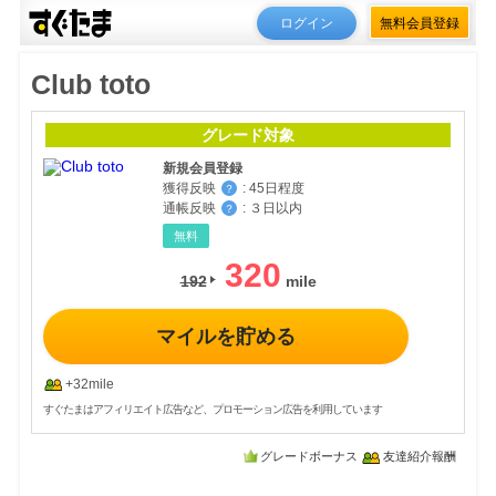
ログイン
無料会員登録
Club toto
グレード対象
新規会員登録
獲得反映
:
45日程度
？
通帳反映
:
３日以内
？
無料
320
192
マイルを貯める
+32mile
すぐたまはアフィリエイト広告など、プロモーション広告を利用しています
グレードボーナス
友達紹介報酬