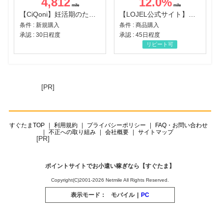
4,812
12.0
%
【CiQoni】妊活期のための葉酸サプリ
【LOJEL公式サイト】スーツケース・バッグ
条件 : 新規購入
条件 : 商品購入
承認 : 30日程度
承認 : 45日程度
リピート可
[PR]
すぐたまTOP
利用規約
プライバシーポリシー
FAQ・お問い合わせ
不正への取り組み
会社概要
サイトマップ
[PR]
ポイントサイトでお小遣い稼ぎなら【すぐたま】
Copyright(C)2001-2026 Netmile All Rights Reserved.
表示モード：
モバイル
|
PC