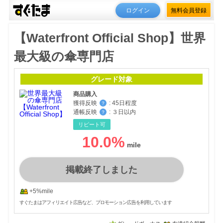
ログイン
無料会員登録
【Waterfront Official Shop】世界
最大級の傘専門店
グレード対象
商品購入
獲得反映
:
45日程度
？
通帳反映
:
３日以内
？
リピート可
10.0
%
掲載終了しました
+5%mile
すぐたまはアフィリエイト広告など、プロモーション広告を利用しています