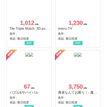
1,012
1,230
Tile Triple Match: 3D puzzle
mieru-TV
条件 :
条件 :
承認 : 数日程度
承認 : 数日程度
無料
即時
67
3,750
パズル&サバイバル
勇者なんてお断り！- 魔王の力で異世界征服
条件 :
条件 :
承認 : 数日程度
承認 : 数日程度
無料
無料