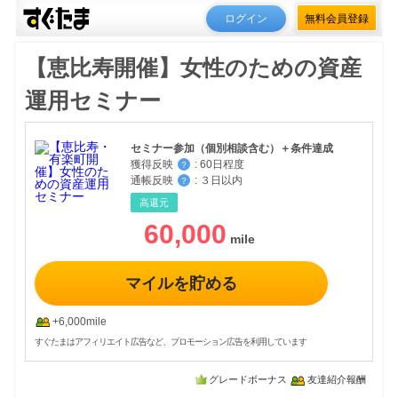
ログイン
無料会員登録
【恵比寿開催】女性のための資産
運用セミナー
セミナー参加（個別相談含む）＋条件達成
獲得反映
:
60日程度
？
通帳反映
:
３日以内
？
高還元
60,000
マイルを貯める
+6,000mile
すぐたまはアフィリエイト広告など、プロモーション広告を利用しています
グレードボーナス
友達紹介報酬