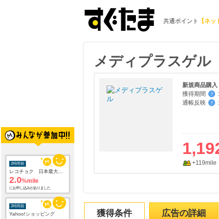
共通ポイント
【ネッ
メディプラスゲル
新規商品購入
獲得期間
:
？
通帳反映
:
？
1,19
+119mile
2時間前
レコチョク 日本最大級の音楽配信サイト
2.0
%mile
にお申し込みがありました
2時間前
獲得条件
広告の詳細
Yahoo!ショッピング