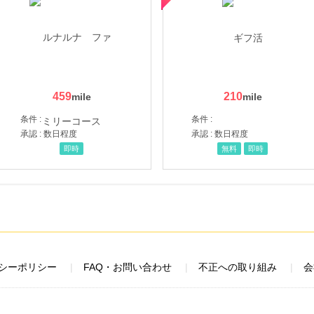
459
210
条件 :
条件 :
承認 : 数日程度
承認 : 数日程度
即時
無料
即時
シーポリシー
FAQ・お問い合わせ
不正への取り組み
会