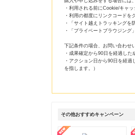
購入や申し込みをする場合には
にお申し込みがありました
・利用される前にCookie/キ
20時間前
・利用の都度にリンクコードを
楽天市場
・「サイト越えトラッキングを防ぐ
2.0
%mile
にお申し込みがありました
・「プライベートブラウジング」
21時間前
下記条件の場合、お問い合わせ
ベルメゾンネット
1.0
%mile
・成果確定から90日を経過した
にお申し込みがありました
・アクション日から90日を経
1時間前
を指します。）
ディノス オンラインショップ
1.0
%mile
にお申し込みがありました
その他おすすめキャンペーン
ルナ ファミリーコース
ギフ活
三井シ