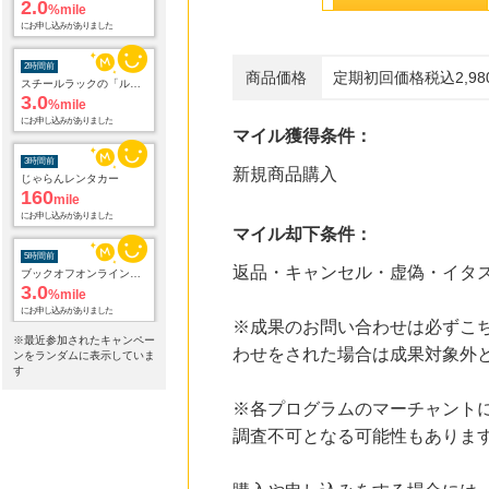
2.0
%mile
にお申し込みがありました
2時間前
商品価格
定期初回価格税込2,98
スチールラックの「ルミナスクラブ」
3.0
%mile
にお申し込みがありました
マイル獲得条件：
3時間前
新規商品購入
じゃらんレンタカー
160
mile
にお申し込みがありました
マイル却下条件：
5時間前
返品・キャンセル・虚偽・イタ
ブックオフオンライン販売
3.0
%mile
にお申し込みがありました
※成果のお問い合わせは必ずこ
※最近参加されたキャンペー
わせをされた場合は成果対象外
9時間前
ンをランダムに表示していま
＠ｃｏｓｍｅ ｓｈｏｐｐｉｎｇ
す
3.0
%mile
※各プログラムのマーチャント
にお申し込みがありました
調査不可となる可能性もありま
20時間前
楽天ブックス
1.0
%mile