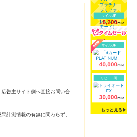
マイルUP
18,200
mile
詳細
マイルUP
40,000
mile
詳細
リピート可
。広告主サイト側へ直接お問い合
30,000
mile
もっと見る
成果計測情報の有無に関わらず、