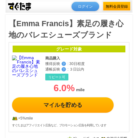
ログイン
無料会員登録
【Emma Francis】素足の履き心
地のバレエシューズブランド
グレード対象
商品購入
獲得反映
:
30日程度
？
通帳反映
:
３日以内
？
リピート可
6.0
%
マイルを貯める
+5%mile
すぐたまはアフィリエイト広告など、プロモーション広告を利用しています