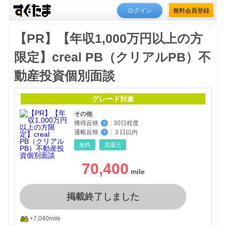
ログイン
無料会員登録
【PR】【年収1,000万円以上の方
限定】creal PB（クリアルPB）不
動産投資個別面談
グレード対象
その他
獲得反映
:
30日程度
？
通帳反映
:
３日以内
？
無料
高還元
70,400
掲載終了しました
+7,040mile