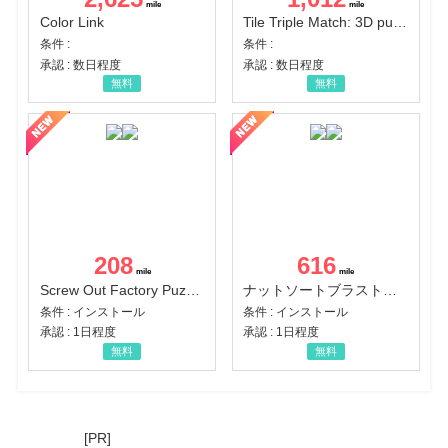
Color Link
Tile Triple Match: 3D puzzle
条件 :
条件 :
承認 : 数日程度
承認 : 数日程度
無料
無料
208
616
Screw Out Factory Puzzle 3D（経験値バーのマイルストーンを5にする（ユーザーレベル5に到達する））（Android）
ナットソートブラスト：カラーパズル（チャレンジ11完了）（Android）
条件 : インストール
条件 : インストール
承認 : 1日程度
承認 : 1日程度
無料
無料
[PR]