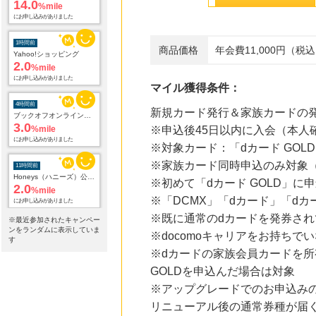
14.0
%mile
にお申し込みがありました
1時間前
商品価格
年会費11,000円（税
Yahoo!ショッピング
2.0
%mile
にお申し込みがありました
マイル獲得条件：
4時間前
新規カード発行＆家族カードの
ブックオフオンライン販売
3.0
%mile
※申込後45日以内に入会（本人
にお申し込みがありました
※対象カード：「dカード GOL
※家族カード同時申込のみ対象
11時間前
Honeys（ハニーズ）公式通販サイト
※初めて「dカード GOLD」に
2.0
%mile
※「DCMX」「dカード」「dカ
にお申し込みがありました
※既に通常のdカードを発券され
※最近参加されたキャンペー
19時間前
ンをランダムに表示していま
※docomoキャリアをお持ち
楽天市場
す
2.0
%mile
※dカードの家族会員カードを所
にお申し込みがありました
GOLDを申込んだ場合は対象
※アップグレードでのお申込みの
19時間前
楽天ブックス
リニューアル後の通常券種が届く
1.0
%mile