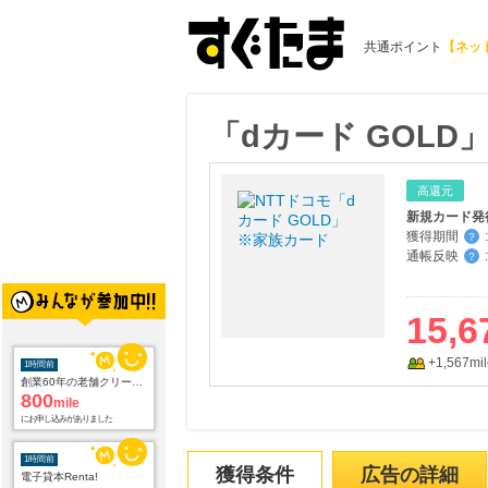
共通ポイント
【ネッ
「dカード GOL
高還元
新規カード発
獲得期間
:
？
通帳反映
:
？
15,6
+1,567mil
1時間前
創業60年の老舗クリーニング店が贈る【宅配ふとんクリーニングリナビス】
800
mile
にお申し込みがありました
1時間前
獲得条件
広告の詳細
電子貸本Renta!