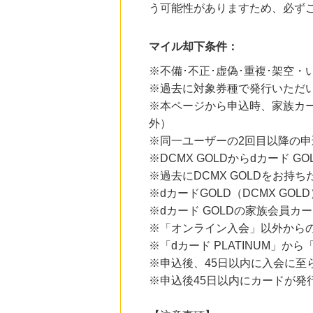
う可能性がありますため、必ず
にお申し込みがありました
20時間前
HMV & BOOKS online
マイル却下条件：
3.0
%mile
にお申し込みがありました
※不備･不正･虚偽･重複･架空
※過去に対象券種で発行いただ
23時間前
※本ページから申込時、家族カ
"絆"のコミュニティ「公式サークル館」無料会員登録プロモーション
150
mile
外）
にお申し込みがありました
※同一ユーザーの2回目以降の申
1時間前
※DCMX GOLDからdカード G
じゃらんnet
※過去にDCMX GOLDをお持
1.0
%mile
にお申し込みがありました
※dカードGOLD（DCMX GO
※dカード GOLDの家族会員カ
※「オンライン入会」以外から
※「dカード PLATINUM」か
※申込後、45日以内に入会に至
※申込後45日以内にカードが