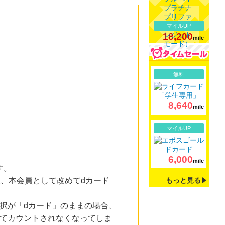
マイルUP
18,200
mile
詳細
無料
8,640
mile
詳細
マイルUP
6,000
mile
す。
後、本会員として改めてdカード
もっと見る
選択が「dカード」のままの場合、
してカウントされなくなってしま