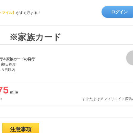
ログイン
トマイル】
がすぐ貯まる！
D」 ※家族カード
行＆家族カードの発行
90日程度
３日以内
75
e
すぐたまはアフィリエイト広告
注意事項