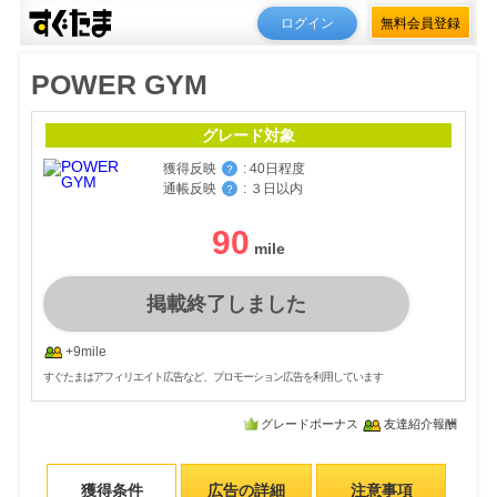
ログイン
無料会員登録
POWER GYM
グレード対象
獲得反映
:
40日程度
？
通帳反映
:
３日以内
？
90
掲載終了しました
+9mile
すぐたまはアフィリエイト広告など、プロモーション広告を利用しています
グレードボーナス
友達紹介報酬
獲得条件
広告の詳細
注意事項