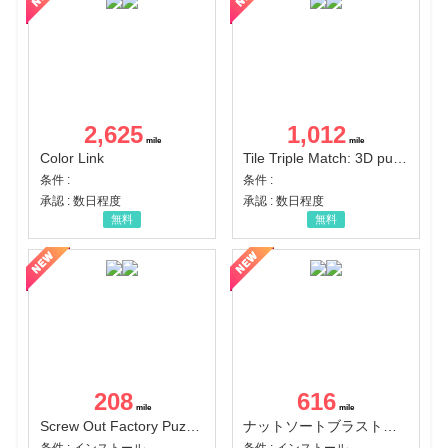
2,625
1,012
Color Link
Tile Triple Match: 3D puzzle
条件 :
条件 :
承認 : 数日程度
承認 : 数日程度
無料
無料
208
616
Screw Out Factory Puzzle 3D（経験値バーのマイルストーンを5にする（ユーザーレベル5に到達する））（Android）
ナットソートブラスト：カラーパズル（チャレンジ11完了）（Android）
条件 : インストール
条件 : インストール