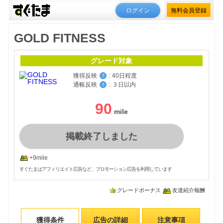
ログイン
無料会員登録
GOLD FITNESS
グレード対象
獲得反映
:
40日程度
？
通帳反映
:
３日以内
？
90
掲載終了しました
+9mile
すぐたまはアフィリエイト広告など、プロモーション広告を利用しています
グレードボーナス
友達紹介報酬
獲得条件
広告の詳細
注意事項