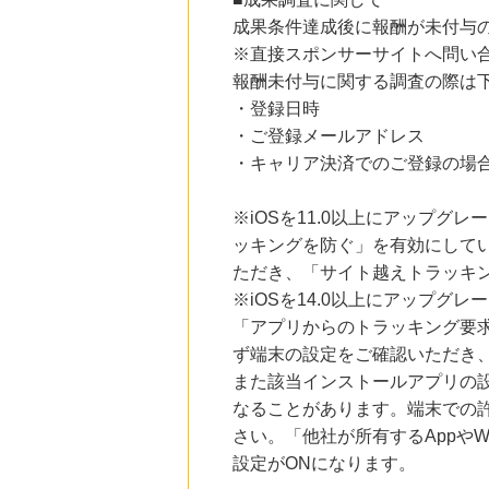
にお申し込みがありました
成果条件達成後に報酬が未付与
※直接スポンサーサイトへ問い
16時間前
Yahoo!ショッピング
報酬未付与に関する調査の際は
2.0
%mile
・登録日時
にお申し込みがありました
・ご登録メールアドレス
19時間前
・キャリア決済でのご登録の場
ブックオフオンライン販売
3.0
%mile
にお申し込みがありました
※iOSを11.0以上にアップグレ
ッキングを防ぐ」を有効にして
9時間前
楽天市場
ただき、「サイト越えトラッキン
2.0
%mile
※iOSを14.0以上にアップ
にお申し込みがありました
「アプリからのトラッキング要
ず端末の設定をご確認いただき
また該当インストールアプリの
なることがあります。端末での
さい。「他社が所有するAppや
設定がONになります。