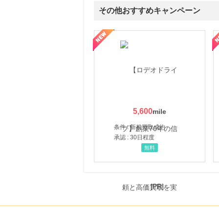
その他おすすめキャンペーン
属の無料査定
を美しくをテーマにした商品で女性の美を応援しています
【ITトレンドMoney】相談プロモーション
ハ
5,600
条件 : 新規買取成約
承認 : 30日程度
無料
[PR]