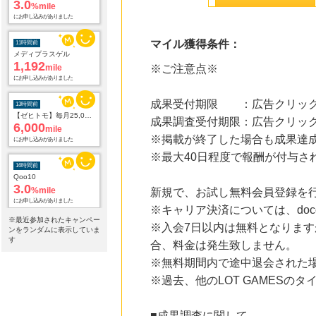
3.0
%mile
にお申し込みがありました
マイル獲得条件：
11時間前
メディプラスゲル
1,192
mile
※ご注意点※
にお申し込みがありました
成果受付期限 ：広告クリック
13時間前
【ゼヒトモ】毎月25,000件以上の依頼が届く国内最大級の見積もりサイト
成果調査受付期限：広告クリック
6,000
mile
※掲載が終了した場合も成果達
にお申し込みがありました
※最大40日程度で報酬が付与さ
16時間前
Qoo10
3.0
%mile
新規で、お試し無料会員登録を
にお申し込みがありました
※キャリア決済については、doc
※最近参加されたキャンペー
※入会7日以内は無料となります
16時間前
ンをランダムに表示していま
レコチョク 日本最大級の音楽配信サイト
す
合、料金は発生致しません。
2.0
%mile
※無料期間内で途中退会された
にお申し込みがありました
※過去、他のLOT GAMES
16時間前
国内最大級の総合電子書籍ストア ブックライブ
3.0
%mile
■成果調査に関して