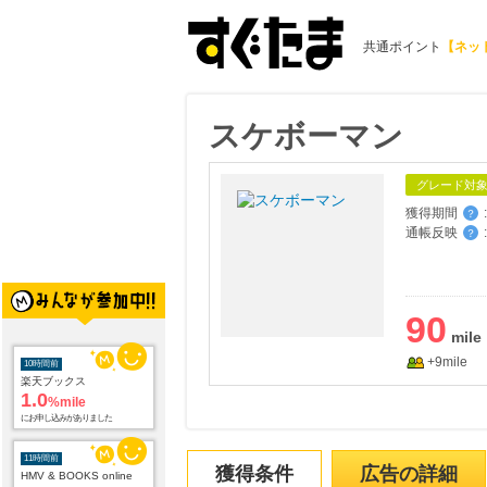
共通ポイント
【ネッ
スケボーマン
グレード対
獲得期間
:
？
通帳反映
:
？
90
+9mile
10時間前
楽天ブックス
1.0
%mile
にお申し込みがありました
11時間前
獲得条件
広告の詳細
HMV & BOOKS online