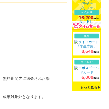
マイルUP
18,200
mile
詳細
無料
8,640
mile
詳細
マイルUP
6,000
た、無料期間内に退会された場
mile
もっと見る
は、成果対象外となります。