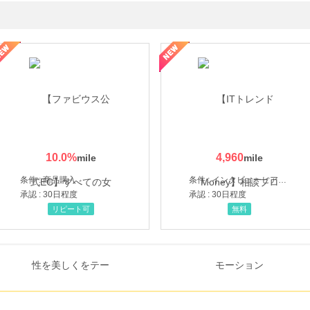
ミングウォーター【販売代理店】
10.0
%
4,960
条件 : 商品購入
条件 : インタビューヒアリング完了
承認 : 30日程度
承認 : 30日程度
リピート可
無料