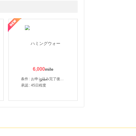
6,000
条件 : お申し込み完了後、決済登録完了と1ヶ月以内のサーバー初回設置。
承認 : 45日程度