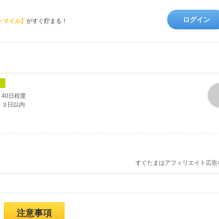
ログイン
トマイル】
がすぐ貯まる！
象
40日程度
３日以内
すぐたまはアフィリエイト広告
注意事項