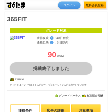
ログイン
無料会員登録
365FIT
グレード対象
獲得反映
:
40日程度
？
通帳反映
:
３日以内
？
90
掲載終了しました
+9mile
すぐたまはアフィリエイト広告など、プロモーション広告を利用しています
グレードボーナス
友達紹介報酬
獲得条件
広告の詳細
注意事項