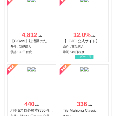
4,812
12.0
%
【CiQoni】妊活期のための葉酸サプリ
【LOJEL公式サイト】スーツケース・バッグ
条件 : 新規購入
条件 : 商品購入
承認 : 30日程度
承認 : 45日程度
リピート可
440
336
パチ&スロ必勝本(330円コース)
Tile Mahjong Classic
条件 : 月額330円コース会員登録完了
条件 :