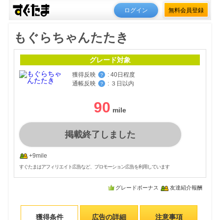
ログイン
無料会員登録
もぐらちゃんたたき
グレード対象
獲得反映
:
40日程度
？
通帳反映
:
３日以内
？
90
掲載終了しました
+9mile
すぐたまはアフィリエイト広告など、プロモーション広告を利用しています
グレードボーナス
友達紹介報酬
獲得条件
広告の詳細
注意事項