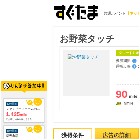
共通ポイント
【ネッ
お野菜タッチ
グレード対
獲得期間
:
？
通帳反映
:
？
90
+9mile
13時間前
ファミリーファームの冒険
1,425
mile
にお申し込みがありました
18時間前
獲得条件
広告の詳細
楽天市場