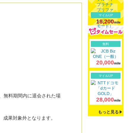
マイルUP
18,200
mile
詳細
無料
20,000
mile
詳細
マイルUP
た、無料期間内に退会された場
28,000
mile
もっと見る
は、成果対象外となります。