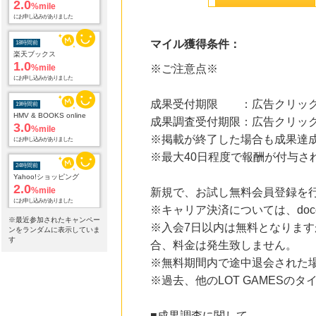
2.0
%mile
にお申し込みがありました
マイル獲得条件：
18時間前
楽天ブックス
1.0
%mile
※ご注意点※
にお申し込みがありました
成果受付期限 ：広告クリック
19時間前
HMV & BOOKS online
成果調査受付期限：広告クリック
3.0
%mile
※掲載が終了した場合も成果達
にお申し込みがありました
※最大40日程度で報酬が付与さ
24時間前
Yahoo!ショッピング
2.0
%mile
新規で、お試し無料会員登録を
にお申し込みがありました
※キャリア決済については、doc
※最近参加されたキャンペー
※入会7日以内は無料となります
24時間前
ンをランダムに表示していま
じゃらんnet
す
合、料金は発生致しません。
1.0
%mile
※無料期間内で途中退会された
にお申し込みがありました
※過去、他のLOT GAMES
24時間前
電子貸本Renta!
14.0
%mile
■成果調査に関して