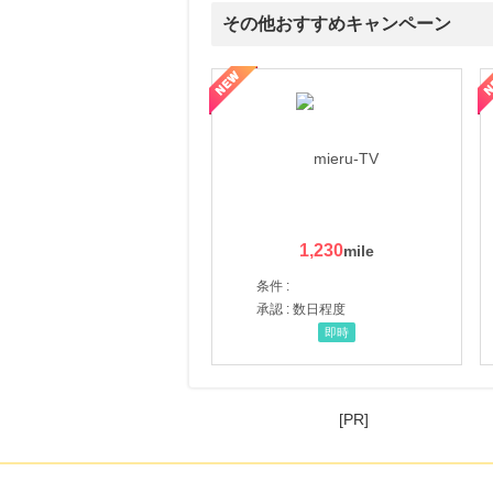
その他おすすめキャンペーン
ni】妊活期のための葉酸サプリ
【LOJEL公式サイト】スーツケース・バッグ
【ロデオドライブ】創業70
1,230
条件 :
承認 : 数日程度
即時
[PR]