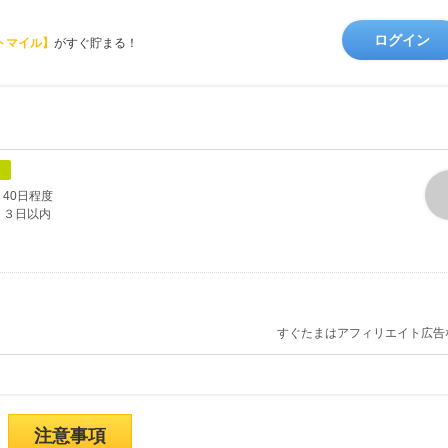
ログイン
トマイル】
がすぐ貯まる！
象
40日程度
３日以内
すぐたまはアフィリエイト広告
注意事項