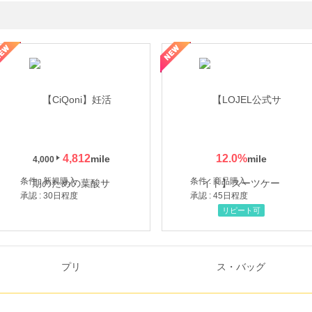
年の信頼と高価買取を実現！ブランド品・貴金属の無料査定
4,812
12.0
%
4,000
条件 : 新規購入
条件 : 商品購入
承認 : 30日程度
承認 : 45日程度
リピート可