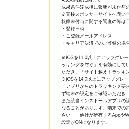
にお申し込みがありました
成果条件達成後に報酬が未付与
※直接スポンサーサイトへ問い
24時間前
DHCオンラインショップ
報酬未付与に関する調査の際は
2.0
%mile
・登録日時
にお申し込みがありました
・ご登録メールアドレス
24時間前
・キャリア決済でのご登録の場
大丸松坂屋オンラインショッピング
2.8
%mile
にお申し込みがありました
※iOSを11.0以上にアップグレ
ッキングを防ぐ」を有効にして
12時間前
ベルーナ
ただき、「サイト越えトラッキン
2.0
%mile
※iOSを14.0以上にアップ
にお申し込みがありました
「アプリからのトラッキング要
ず端末の設定をご確認いただき
また該当インストールアプリの
なることがあります。端末での
さい。「他社が所有するAppや
設定がONになります。