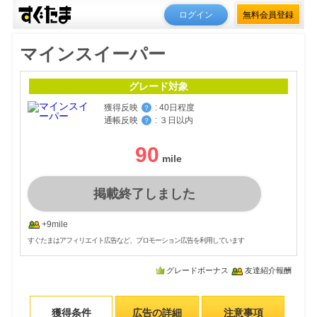
ログイン
無料会員登録
マインスイーパー
グレード対象
獲得反映
:
40日程度
？
通帳反映
:
３日以内
？
90
掲載終了しました
+9mile
すぐたまはアフィリエイト広告など、プロモーション広告を利用しています
グレードボーナス
友達紹介報酬
獲得条件
広告の詳細
注意事項