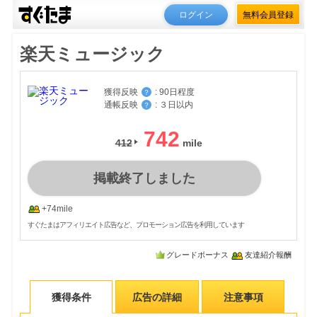
ログイン
無料会員登録
楽天ミュージック
獲得反映
:
90日程度
？
通帳反映
:
３日以内
？
742
412
掲載終了しました
+74mile
すぐたまはアフィリエイト広告など、プロモーション広告を利用しています
グレードボーナス
友達紹介報酬
獲得条件
広告の詳細
注意事項