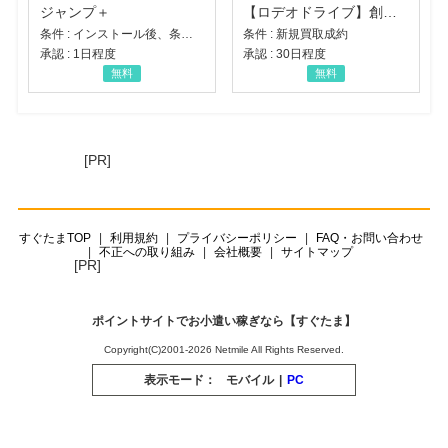
ジャンプ＋
【ロデオドライブ】創業70年の信頼と高価買取を実現！ブランド品・貴金属の無料査定
条件 : インストール後、条件達成
条件 : 新規買取成約
承認 : 1日程度
承認 : 30日程度
無料
無料
[PR]
すぐたまTOP
利用規約
プライバシーポリシー
FAQ・お問い合わせ
不正への取り組み
会社概要
サイトマップ
[PR]
ポイントサイトでお小遣い稼ぎなら【すぐたま】
Copyright(C)2001-2026 Netmile All Rights Reserved.
表示モード：
モバイル
|
PC