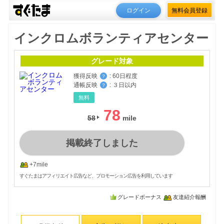
ログイン
無料会員登録
インクロムボランティアセンター
グレード対象
獲得反映
:
60日程度
？
通帳反映
:
３日以内
？
無料
78
58
掲載終了しました
+7mile
すぐたまはアフィリエイト広告など、プロモーション広告を利用しています
グレードボーナス
友達紹介報酬