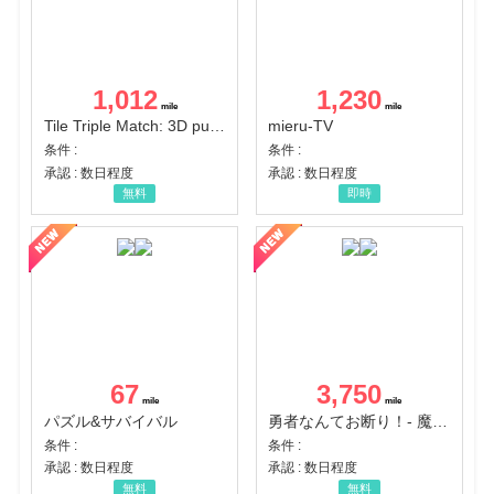
1,012
1,230
Tile Triple Match: 3D puzzle
mieru-TV
条件 :
条件 :
承認 : 数日程度
承認 : 数日程度
無料
即時
67
3,750
パズル&サバイバル
勇者なんてお断り！- 魔王の力で異世界征服
条件 :
条件 :
承認 : 数日程度
承認 : 数日程度
無料
無料