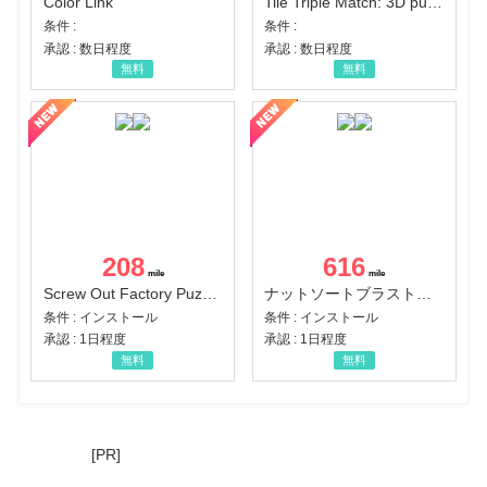
Color Link
Tile Triple Match: 3D puzzle
条件 :
条件 :
承認 : 数日程度
承認 : 数日程度
無料
無料
208
616
Screw Out Factory Puzzle 3D（経験値バーのマイルストーンを5にする（ユーザーレベル5に到達する））（Android）
ナットソートブラスト：カラーパズル（チャレンジ11完了）（Android）
条件 : インストール
条件 : インストール
承認 : 1日程度
承認 : 1日程度
無料
無料
[PR]