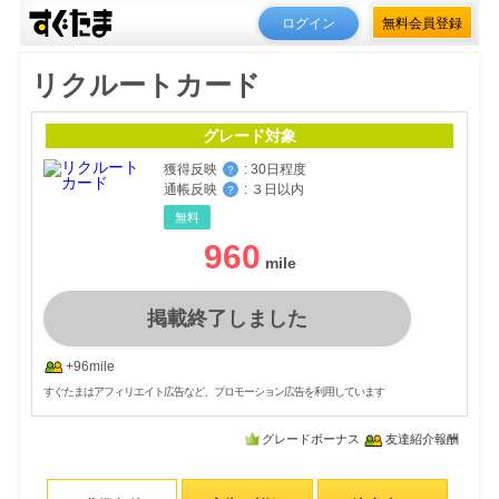
ログイン
無料会員登録
リクルートカード
グレード対象
獲得反映
:
30日程度
？
通帳反映
:
３日以内
？
無料
960
掲載終了しました
+96mile
すぐたまはアフィリエイト広告など、プロモーション広告を利用しています
グレードボーナス
友達紹介報酬