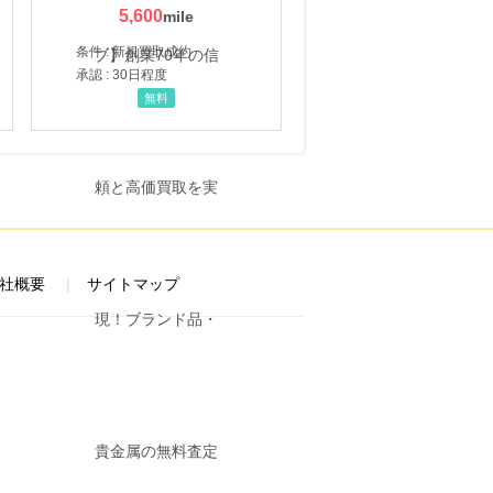
5,600
条件 : 新規買取成約
承認 : 30日程度
無料
社概要
サイトマップ