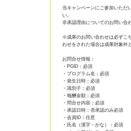
にお申し込みがありました
当キャンペーンにご参加いただ
24時間前
い。
ホットペッパーグルメ
非承認理由についてのお問い合
100
mile
にお申し込みがありました
※成果のお問い合わせは必ずこ
24時間前
わせをされた場合は成果対象外
電子貸本Renta!
14.0
%mile
にお申し込みがありました
お問合せ情報：
3時間前
・PGID：必須
ブックオフオンライン販売
・プログラム名：必須
3.0
%mile
にお申し込みがありました
・発生日時：必須
・識別子：必須
・報酬金額：必須
・問合せ内容：必須
・承認日時：否承認のみ必須
・会員ID：任意
・氏名（漢字・かな）：必須