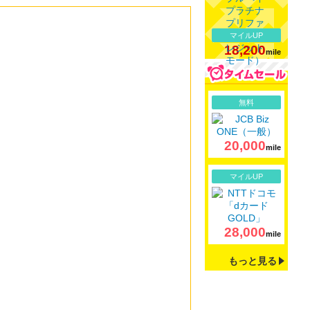
マイルUP
18,200
mile
詳細
無料
20,000
mile
詳細
マイルUP
28,000
mile
もっと見る