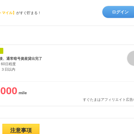
ログイン
トマイル】
がすぐ貯まる！
象
後、通常暗号資産貸出完了
60日程度
３日以内
,000
すぐたまはアフィリエイト広告
注意事項