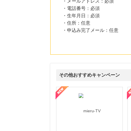
・メールアドレス：必須
・電話番号：必須
・生年月日：必須
・住所：任意
・申込み完了メール：任意
その他おすすめキャンペーン
ni】妊活期のための葉酸サプリ
【LOJEL公式サイト】スーツケース・バッグ
【ロデオドライブ】創業70