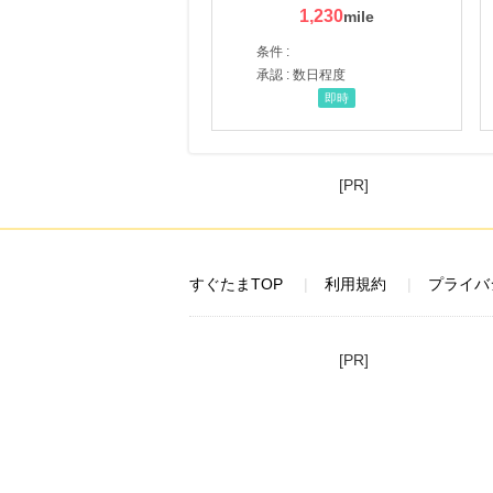
1,230
条件 :
承認 : 数日程度
即時
[PR]
すぐたまTOP
利用規約
プライバ
[PR]