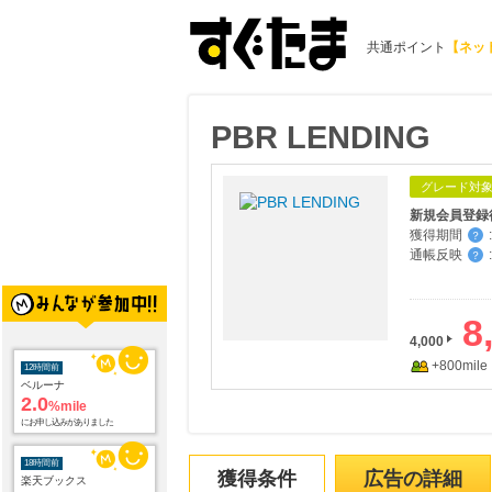
共通ポイント
【ネッ
PBR LENDING
グレード対
新規会員登録
獲得期間
:
？
通帳反映
:
？
8
4,000
+800mile
12時間前
ベルーナ
2.0
%mile
にお申し込みがありました
18時間前
獲得条件
広告の詳細
楽天ブックス