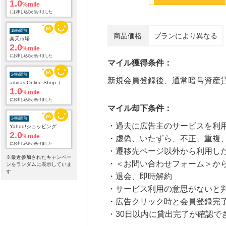
1.0
%mile
にお申し込みがありました
18時間前
商品価格
プランにより異なる
楽天市場
2.0
%mile
にお申し込みがありました
マイル獲得条件：
24時間前
新規会員登録後、通常暗号資産
adidas Online Shop（アディダスオンラインショップ）
1.0
%mile
にお申し込みがありました
マイル却下条件：
24時間前
・過去に広告主のサービスを利
Yahoo!ショッピング
2.0
%mile
・虚偽、いたずら、不正、重複、
にお申し込みがありました
・遷移先ページ以外から利用し
※最近参加されたキャンペー
・＜お問い合わせフォーム＞か
24時間前
ンをランダムに表示していま
DHCオンラインショップ
す
・退会、即時解約
2.0
%mile
・サービス利用の意思がないと
にお申し込みがありました
・広告クリック時と会員登録完
24時間前
・30日以内に貸出完了が確認で
じゃらんnet
1.0
%mile