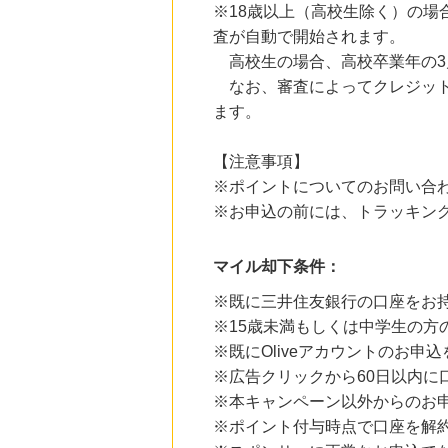
※18歳以上（高校生除く）の場
にお申し込みがありました
査が自動で開始されます。
20時間前
高校生の場合、高校卒業年の3
国内最大級の総合電子書籍ストア ブックライブ
3.0
%mile
なお、審査によってクレジット
にお申し込みがありました
ます。
20時間前
Qoo10
【注意事項】
3.0
%mile
※ポイントについてのお問い合
にお申し込みがありました
※お申込の前には、トラッキン
6時間前
au PAY マーケット
1.0
%mile
マイル却下条件：
にお申し込みがありました
※既に三井住友銀行の口座をお
※15歳未満もしくは中学生の方
※既にOliveアカウントのお申
※広告クリックから60日以内に
※本キャンペーン以外からのお
※ポイント付与時点で口座を解