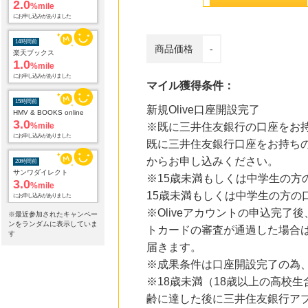
2.0
%mile
にお申し込みがありました
14時間前
商品価格
-
楽天ブックス
1.0
%mile
にお申し込みがありました
マイル獲得条件：
15時間前
新規Olive口座開設完了
HMV & BOOKS online
3.0
%mile
※既に三井住友銀行の口座をお
にお申し込みがありました
既に三井住友銀行口座をお持ちの
からお申し込みください。
20時間前
サンワダイレクト
※15歳未満もしくは中学生の
3.0
%mile
15歳未満もしくは中学生の方の
にお申し込みがありました
※Oliveアカウントの申込完
※最近参加されたキャンペー
20時間前
ンをランダムに表示していま
トカードの審査が通過した場合は
電子貸本Renta!
す
14.0
%mile
届きます。
にお申し込みがありました
※成果条件は口座開設完了の為
※18歳未満（18歳以上の高校
20時間前
Joshin webショップ
齢に達した後に三井住友銀行ア
1.0
%mile