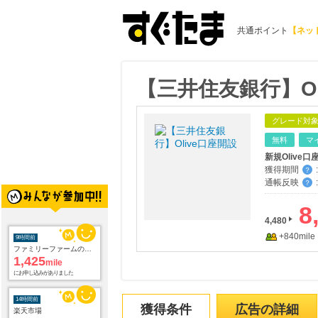
共通ポイント
【ネッ
【三井住友銀行】Ol
グレード対
無料
マ
新規Olive
獲得期間
:
？
通帳反映
:
？
8
4,480
+840mile
9時間前
ファミリーファームの冒険
1,425
mile
にお申し込みがありました
14時間前
獲得条件
広告の詳細
楽天市場