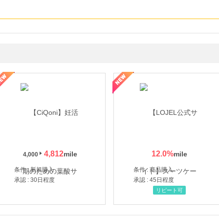
年の信頼と高価買取を実現！ブランド品・貴金属の無料査定
4,812
12.0
%
4,000
条件 : 新規購入
条件 : 商品購入
承認 : 30日程度
承認 : 45日程度
リピート可