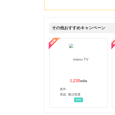
その他おすすめキャンペーン
ni】妊活期のための葉酸サプリ
【LOJEL公式サイト】スーツケース・バッグ
【ロデオドライブ】創業70
1,230
条件 :
承認 : 数日程度
即時