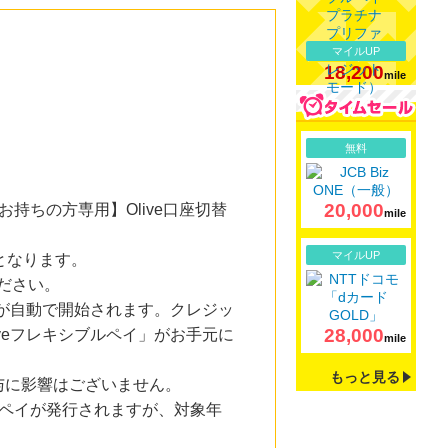
マイルUP
18,200
mile
詳細
無料
20,000
ちの方専用】Olive口座切替
mile
詳細
マイルUP
となります。
ください。
査が自動で開始されます。クレジッ
28,000
veフレキシブルペイ」がお手元に
mile
もっと見る
与に影響はございません。
ルペイが発行されますが、対象年