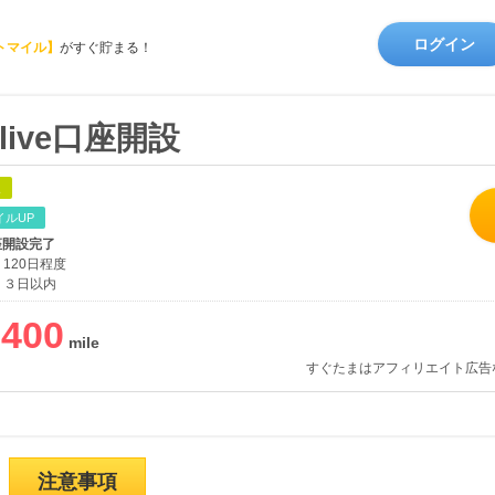
ログイン
トマイル】
がすぐ貯まる！
ive口座開設
象
イルUP
口座開設完了
120日程度
３日以内
,400
すぐたまはアフィリエイト広告
注意事項